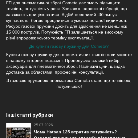
ГП для пневматичної зброї Cometa дає змогу підвищити
точність, потужність у рази. Зникають паразитні вібрації, що
заважають прицілюватися. Відбій невеликий. Збільшує
купчастість. Легше прицілитися в умовах поганої видимості.
Ресурс газової пружини досить для здійснення не менш ніж
15 000 пострілів. Потужність ГП залишається на високому
рівні впродовж усього терміну експлуатації.
Де купити газову пружину для Cometa?
Купити газову пружину для пневматичних гвинтівок ви можете
в нашому інтернет-магазині. Пропонуємо великий вибір
аксесуарів для пневматичної зброї. Найнижчі ціни, швидка
доставка за областями, професійні консультації.
З газовою пружиною пневматика Cometa стане ще точнішою,
потужнішою!
Інші статті рубрики
25.07.2026
Чому Hatsan 125 втратив потужність?