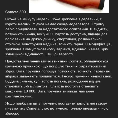
Cometa 300
Схожа на минулу модель. Ложе зроблене з деревини, є
короткі насічки. У дула немає саунд-модератора. Стрілку
легко прицілювати за недостатнього освітлення. Швидкість,
потужність нижча, ніж у 400. Вартість доступна, підійде для
полювання на дрібну дичину, спортивної, розважальної
стрільби. Конструкція надійна, точність гарна. Є модифікація,
зроблена в камуфльованому варіанті, відмінної немає, крім
зовнішньої відмінності, і вищої вартості.
Представлені пневматичні гвинтівки Cometa, обладнуються
крученою пружиною, що погіршує технічні характеристики
зброї. Вита пружина погіршує потужність, точність, паразитні
вібрації заважають прицілитися. Ресурс пружини недостатній.
Віддача сильна, купчастість погана, розкидання від цілі
становить 5-6 міліметрів. Кількість пострілів становить
максимум 10 000. Вита пружина викликає ламання
комплектуючих.
Якщо прибрати виту пружину, поставити замість неї газову
пневматику Cometa, стає потужною, точною пневматичною
зброєю.