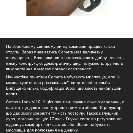
На збройовому світовому ринку компанія працює кілька
століть. Зараз пневматика Cometa має величезну
популярність. Власники гвинтівок зазначають добру точність,
якісну конструкцію, демократичну ціну, потужність, зручність
використання в умовах поганої освітленості.
Найчастіше гвинтівки Cometa набувають мисливців, але їх
можна купити для розважальної, спортивної стрільби.
Випущено кілька модифікацій зброї, що мають найбільший
попит.
Cometa Lynx V-10. У цієї гвинтівки зручне ложе з деревини, є
насічки, що дають змогу краще тримати зброю. Є редуктор,
що дає змогу зберегти точність пострілу. Також є глушник
дула, магазин вміщує 17 куль. Гнучка система регулювання
підвищує комфорт під час стрільби. Зброя набувають
мисливців для полювання на дичину.