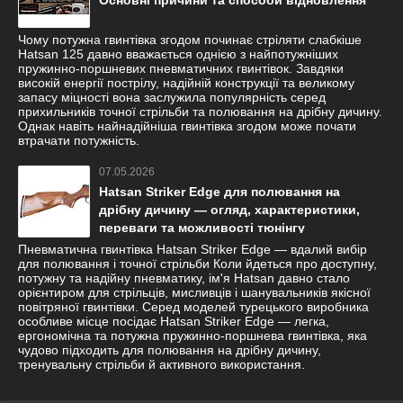
Основні причини та способи відновлення
Чому потужна гвинтівка згодом починає стріляти слабкіше
Hatsan 125 давно вважається однією з найпотужніших
пружинно-поршневих пневматичних гвинтівок. Завдяки
високій енергії пострілу, надійній конструкції та великому
запасу міцності вона заслужила популярність серед
прихильників точної стрільби та полювання на дрібну дичину.
Однак навіть найнадійніша гвинтівка згодом може почати
втрачати потужність.
07.05.2026
Hatsan Striker Edge для полювання на
дрібну дичину — огляд, характеристики,
переваги та можливості тюнінгу
Пневматична гвинтівка Hatsan Striker Edge — вдалий вибір
для полювання і точної стрільби Коли йдеться про доступну,
потужну та надійну пневматику, ім'я Hatsan давно стало
орієнтиром для стрільців, мисливців і шанувальників якісної
повітряної гвинтівки. Серед моделей турецького виробника
особливе місце посідає Hatsan Striker Edge — легка,
ергономічна та потужна пружинно-поршнева гвинтівка, яка
чудово підходить для полювання на дрібну дичину,
тренувальну стрільби й активного використання.