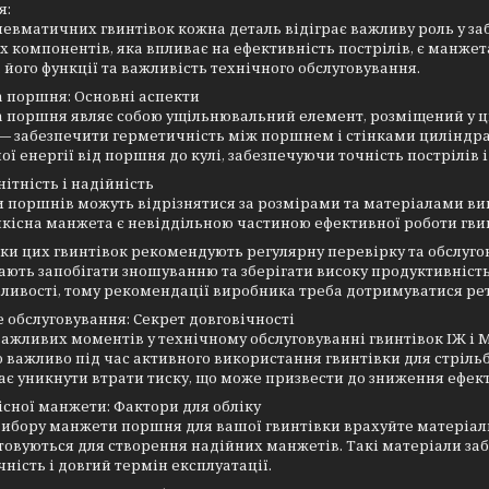
я:
пневматичних гвинтівок кожна деталь відіграє важливу роль у заб
 компонентів, яка впливає на ефективність пострілів, є манж
 його функції та важливість технічного обслуговування.
 поршня: Основні аспекти
поршня являє собою ущільнювальний елемент, розміщений у ци
— забезпечити герметичність між поршнем і стінками циліндр
ої енергії від поршня до кулі, забезпечуючи точність пострілів і
ітність і надійність
поршнів можуть відрізнятися за розмірами та матеріалами виг
якісна манжета є невіддільною частиною ефективної роботи гви
ки цих гвинтівок рекомендують регулярну перевірку та обслуг
ють запобігати зношуванню та зберігати високу продуктивність 
бливості, тому рекомендації виробника треба дотримуватися ре
 обслуговування: Секрет довговічності
важливих моментів у технічному обслуговуванні гвинтівок ІЖ і 
 важливо під час активного використання гвинтівки для стріл
є уникнути втрати тиску, що може призвести до зниження ефект
існої манжети: Фактори для обліку
вибору манжети поршня для вашої гвинтівки врахуйте матеріал
овуються для створення надійних манжетів. Такі матеріали заб
ність і довгий термін експлуатації.