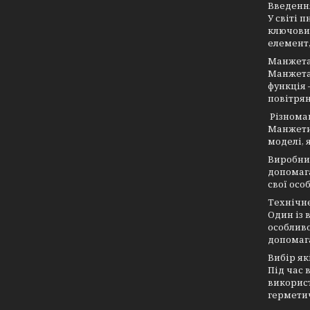
Введенн
У світі 
ключових
елемент,
Манжета
Манжета 
функція 
повітрян
Різноман
Манжети 
моделі, 
Виробни
допомага
свої осо
Технічне
Один із 
особливо
допомага
Вибір як
Під час 
використ
герметич