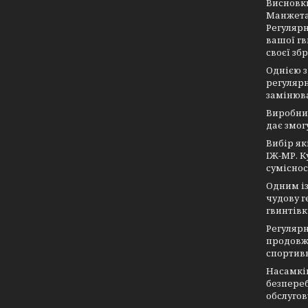
Висновки
Манжета 
Регулярн
вашої гв
своєї зб
Однією з
регулярн
замінюва
Виробник
дає змог
Вибір як
ІЖ-МР. К
суміснос
Одним із
чудову г
гвинтівк
Регулярн
продовжу
спортив
Насамкін
безпереб
обслугов