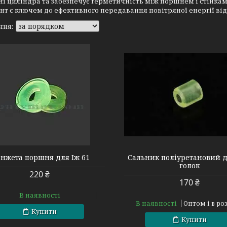
і циліндра та забезпечує герметичність між поршнем і стінка
т є ключем до ефективного передавання повітряної енергії від
45456585777
459856571012
нжета поршня для Іж 61
Сальник поліуретановий д
голок
220 ₴
170 ₴
В наявності
В наявності
Оптом і в ро
Купити
Купити