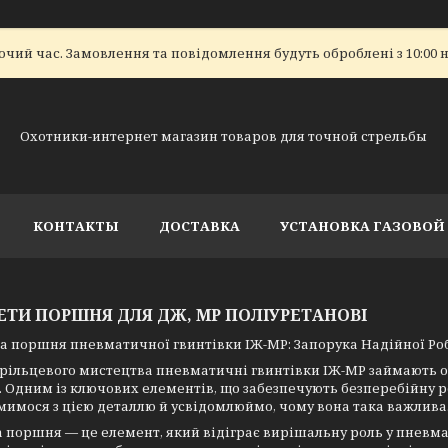
очий час. Замовлення та повідомлення будуть оброблені з 10:00 н
Охотники-интернет магазин товаров для точной стрельбы
КОНТАКТЫ
ДОСТАВКА
УСТАНОВКА ГАЗОВО
ТИ ПОРШНЯ ДЛЯ ДЖ, МР ПОЛІУРЕТАНОВІ
 поршня пневматичної гвинтівки ІЖ-МР: Запорука Надійної Роб
стрільцевого мистецтва пневматичні гвинтівки ІЖ-МР займають о
. Одним із ключових елементів, що забезпечують безперебійну р
имося з цією деталлю й усвідомлюймо, чому вона така важлива
поршня — це елемент, який відіграє вирішальну роль у пневма