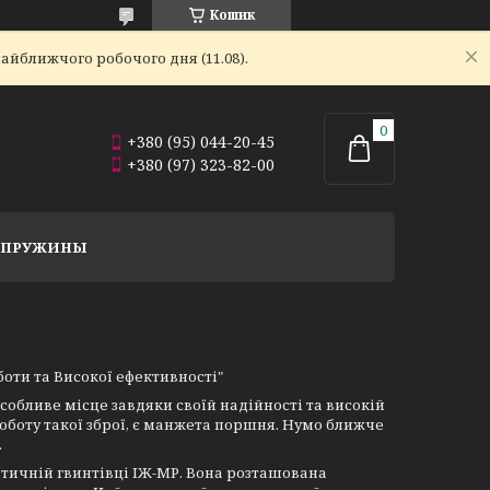
Кошик
айближчого робочого дня (11.08).
+380 (95) 044-20-45
+380 (97) 323-82-00
Й ПРУЖИНЫ
оти та Високої ефективності"
собливе місце завдяки своїй надійності та високій
оботу такої зброї, є манжета поршня. Нумо ближче
.
тичній гвинтівці ІЖ-МР. Вона розташована