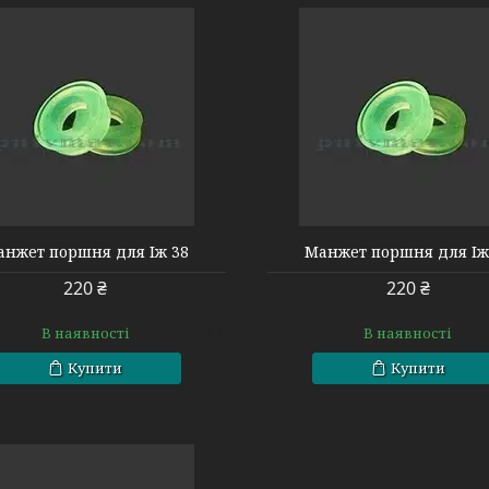
30020010045
60050040021
нжет поршня для Іж 38
Манжет поршня для Іж
220 ₴
220 ₴
В наявності
В наявності
Купити
Купити