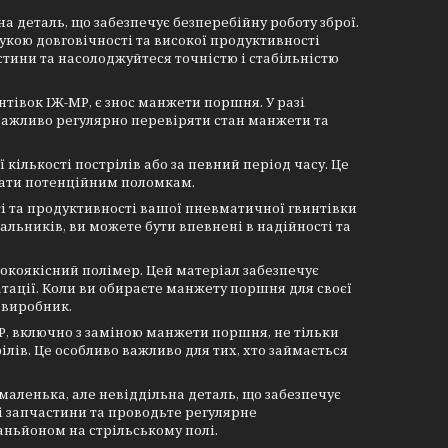
 деталь, що забезпечує безперебійну роботу зброї.
укою довговічності та високої продуктивності
астини та насолоджуйтеся точністю і стабільністю
тівок ІЖ-МР, є знос манжети поршня. У разі
важливо регулярно перевіряти стан манжети та
ількості пострілів або за певний період часу. Це
ігати потенційним поломкам.
і та продуктивності вашої пневматичної гвинтівки
льників, ви можете бути впевнені в надійності та
окоякісний полімер. Цей матеріал забезпечує
атації. Коли ви обираєте манжету поршня для своєї
ь виробник.
Р, включно з заміною манжети поршня, не тільки
ілів. Це особливо важливо для тих, хто займається
аленька, але невіддільна деталь, що забезпечує
ні запчастини та проводьте регулярне
ньйоном на стрільському полі.