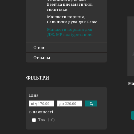
Beeman пневматичної
гвинтівки
Манжети поршня,
Сальники дула для Gamo
Манжети поршня для
ДЖ, МР поліуретанові
О нас
Отзывы
400007008001
ФІЛЬТРИ
Ма
Ціна
В наявності
Так
10