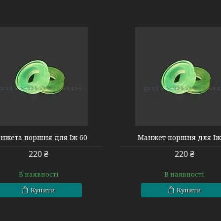
2004005008
20040090057
нжета поршня для Іж 60
Манжет поршня для Іж
220 ₴
220 ₴
В наявності
В наявності
Купити
Купити