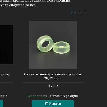
ми циліндра. Цей невеликий, але важливий
 удару поршня до кулі.
ля мр,
Сальник поліуретановий для гол
38, 22, 53...
170 ₴
В наявності
здріб
Оптом і в роздріб
Купити