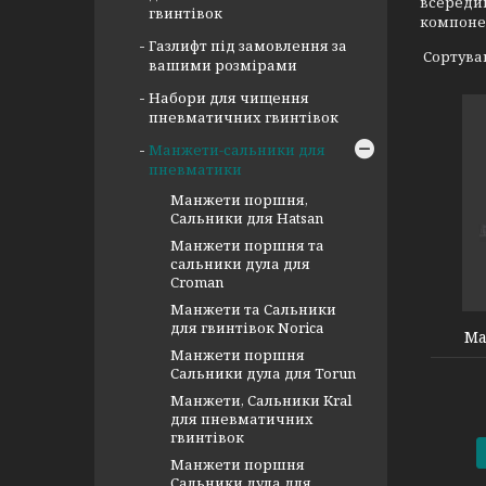
всередин
гвинтівок
компонен
Газлифт під замовлення за
вашими розмірами
Набори для чищення
пневматичних гвинтівок
Манжети-сальники для
пневматики
Манжети поршня,
Сальники для Hatsan
Манжети поршня та
сальники дула для
90000045
Croman
Манжети та Сальники
для гвинтівок Norica
Ма
Манжети поршня
Сальники дула для Torun
Манжети, Сальники Kral
для пневматичних
гвинтівок
Манжети поршня
Сальники дула для