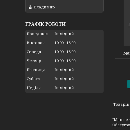
Владимир
ГРАФІК РОБОТИ
Понеділок
Вихідний
5004008007
Вівторок
10:00
16:00
Середа
10:00
16:00
Ма
Четвер
10:00
16:00
Пʼятниця
Вихідний
Субота
Вихідний
Неділя
Вихідний
"Манжета
Обслугов