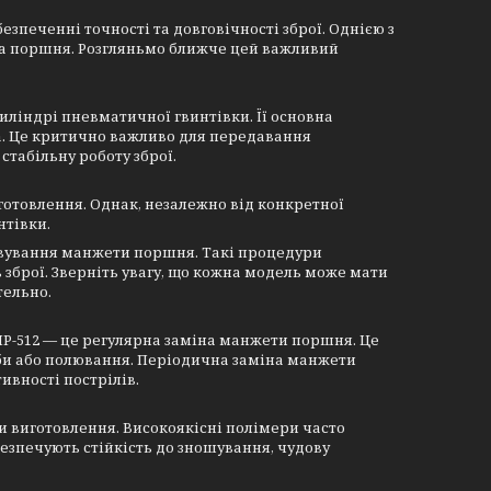
езпеченні точності та довговічності зброї. Однією з
ета поршня. Розгляньмо ближче цей важливий
ліндрі пневматичної гвинтівки. Її основна
а. Це критично важливо для передавання
 стабільну роботу зброї.
отовлення. Однак, незалежно від конкретної
нтівки.
овування манжети поршня. Такі процедури
зброї. Зверніть увагу, що кожна модель може мати
тельно.
МР-512 — це регулярна заміна манжети поршня. Це
ьби або полювання. Періодична заміна манжети
ивності пострілів.
и виготовлення. Високоякісні полімери часто
езпечують стійкість до зношування, чудову