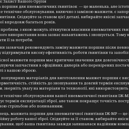
: Захист Вашого Орузія
поршня для пневматичних гвинтівок — це маленька, але істотна
е технічне обслуговування, включно з заміною манжети, є запор
интівки. Слідкуйте за станом цієї деталі, вибирайте якісні запч
рої впродовж багатьох років.
 проблем, з якою можуть зіткнутися власники пневматичних гвин
ого використання вона зазнає навантажень і зношується. Тому 
ти її за потреби.
и зазвичай рекомендують заміну манжети поршня після певної к
у підтримувати високу ефективність роботи гвинтівки та запоб
існої манжети поршня має критичне значення для довговічност
упуючи запчастини в офіційних дилерів або перевірених постача
ті з вашою зброєю.
 популярних матеріалів для виготовлення манжет поршня є вис
ерметичність, стійкість до зношування та довгий термін експлу
и, зверніть увагу на матеріали та технології, які використовуют
е технічне обслуговування вашої пневматичної гвинтівки ІЖ-М
є термін експлуатації зброї, але також покращує точність постр
ною стрільбою або полюванням.
ець, манжета поршня для пневматичної гвинтівки ІЖ-МР — це м
ійну роботу вашої зброї. Слідкуйте за її станом, вибирайте якіс
ування, щоб ваша гвинтівка завжди залишалася надійним компа