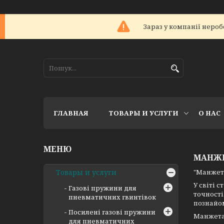
Зараз у компанії нероб
ГЛАВНАЯ
ТОВАРЫ И УСЛУГИ
О НАС
МАНЖЕ
Товары и услуги
"Манжета
У світі 
Газові пружини для
точності
пневматичних гвинтівок
познайом
Посилені газові пружини
Манжета 
для пневматичних