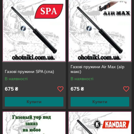
Газові пружини Air Max (аїр
Газові пружини SPA (спа)
макс)
В наявності
В наявності
675
675
₴
₴
Купити
Купити