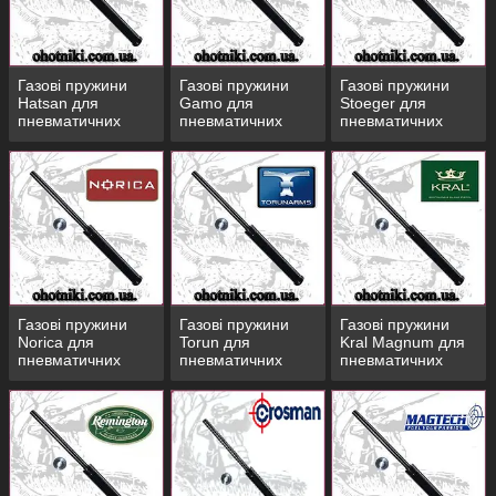
будь пневматики. Доступні ціни, гарантія якості. Гнучкі
20
умови для оптовиків і знижки при купівлі від
виробів.
Працюємо з клієнтами з України, СНД, Європи.
Газові пружини
Газові пружини
Газові пружини
Hatsan для
Gamo для
Stoeger для
Ознайомитися з каталогом
пневматичних
пневматичних
пневматичних
гвинтівок
гвинтівок
гвинтівок
Найкраща пропозиція!
Газові пружини
Газові пружини
Газові пружини
Norica для
Torun для
Kral Magnum для
пневматичних
пневматичних
пневматичних
гвинтівок
гвинтівок
гвинтівок
Газова пружина для пневматики CROSMAN
Забезпечує викид штоком вперед без втрат енергії. При
цьому, її ресурс в 8-12 разів перевершує виту пружину.