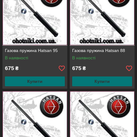
Газова пружина Hatsan 95
Газова пружина Hatsan 88
В наявності
В наявності
675
675
₴
₴
Купити
Купити