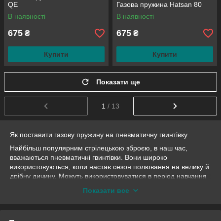
QE
Газова пружина Hatsan 80
В наявності
В наявності
675
675
₴
₴
Купити
Купити
Показати ще
1
/ 13
Як поставити газову пружину на пневматичну гвинтівку
Найбільш популярним стрілецькою зброєю, в наш час,
вважаються пневматичні гвинтівки. Вони широко
використовуються, коли настає сезон полювання на велику й
дрібну дичину. Можуть використовуватися в період навчання
стрільби в тирі.
Показати все
На сьогоднішній день модельний ряд пневматичних гвинтівок
представлений такими відмітними рисами:
● Виробник;