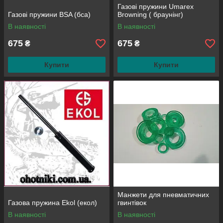
Газові пружини Umarex
Газові пружини BSA (бса)
Browning ( браунінг)
В наявності
В наявності
675
675
₴
₴
Купити
Купити
Манжети для пневматичних
Газова пружина Ekol (екол)
гвинтівок
В наявності
В наявності