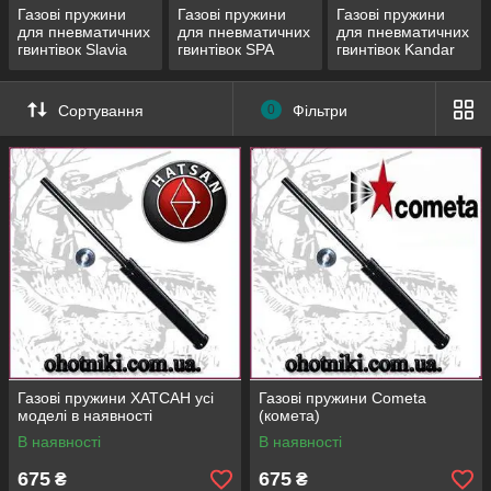
день замовлення, крім вихідних.
Газові пружини
Газові пружини
Газові пружини
для пневматичних
для пневматичних
для пневматичних
Реалізуємо затребувані прилади для
гвинтівок Slavia
гвинтівок SPA
гвинтівок Kandar
пневматики за найкращою ціною. Робимо
620
знижки до 10%, а також пропонуємо
вигідні умови для оптовиків.
Сортування
0
Фільтри
Надаємо докладну інструкцію з
встановлення пружин в домашніх умовах.
Компетентно відповімо на будь-які
виникли у вас питання.
Довіритися професіоналам
Коротко про замовлення в нашій
компанії
Газові пружини ХАТСАН усі
Газові пружини Cometa
моделі в наявності
(комета)
В наявності
В наявності
→
→
→
675
675
₴
₴