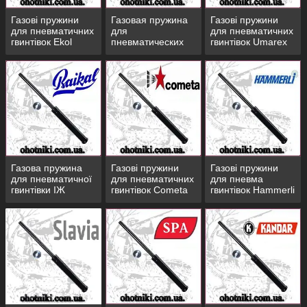
стрільців.
Газові пружини
Газовая пружина
Газові пружини
для пневматичних
для
для пневматичних
гвинтівок Ekol
пневматических
гвинтівок Umarex
винтовок МР
Browning
Підібрати пружину
PNVIMAT — комплектуючі і
пристосування для успішної
стрільби
Газова пружина
Газові пружини
Газові пружини
для пневматичної
для пневматичних
для пневма
гвинтівки ІЖ
гвинтівок Cometa
гвинтівок Hammerli
Наша продукція використовується як
аматорами, так і спортсменами, при
виступі на змаганнях місцевого та
міжнародного масштабу.
Приймаємо заявки 7 днів на тиждень.
Інформація на сайті завжди актуальна.
Вироби є на складі і готові до відправки в