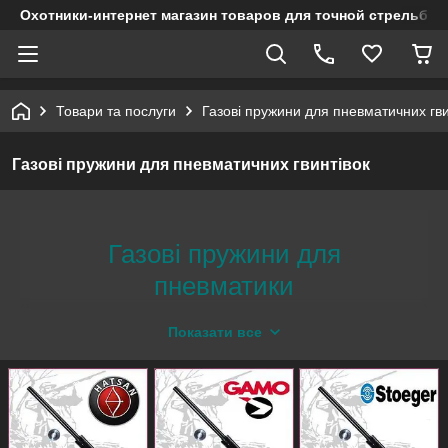
Охотники-интернет магазин товаров для точной стрельбы
Товари та послуги
Газові пружини для пневматичних гви
Газові пружини для пневматичних гвинтівок
Газові пружини для
пневматики
Корекція прицільної планки для
Показати все
результативної стрільби
240
Більше
моделей в наявності або під замовлення, а
також персональне виготовлення газових пружин для