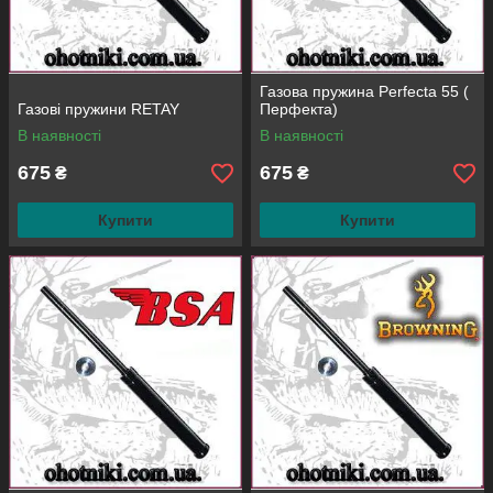
Газова пружина Perfecta 55 (
Газові пружини RETAY
Перфекта)
В наявності
В наявності
675
675
₴
₴
Купити
Купити