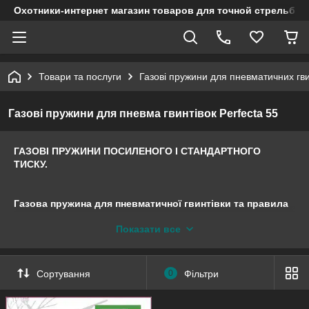
Охотники-интернет магазин товаров для точной стрельбы
Товари та послуги
Газові пружини для пневматичних гви
Газові пружини для пневма гвинтівок Perfecta 55
ГАЗОВІ ПРУЖИНИ ПОСИЛЕНОГО І СТАНДАРТНОГО
ТИСКУ.
Газова пружина для пневматичної гвинтівки та правила
установки
:
Показати все
Розкручуємо затискні гвинти приклада, затискаємо в
струбцину трубу гвинтівки зі стовбуром і задником
використовуючи трубку з розрізом, вибиваємо бічній штифт
Сортування
0
Фільтри
кріплення втулки утримуючу виту пружину і гвинтовими
рухами ключем на 13 розтискаючи струбцину вивільняємо
виту пружину з пневматичної гвинтівки. Згідно інструкції