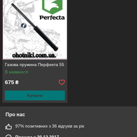
встановлюємо газову пружину задником газової пружини в
поршень центруя наполегливою шайбою шток ставимо в
трубу втулку і вичавлюємо струбциною до центрування
отворів для установки поперечного утримуючого штифта.
Газова пружина встановлена в пневматичну гвинтівку по
центрам має поджатие 3-5 міліметрів. Технічною мовою без
поджатия виб'є шток з резервуара газової пружини, і вийде
газ. При складанні приклада до пневматики гвинти
знежирюємо, наносимо синій фіксатор різьби для гвинтової
фіксації.
Газова пружина Перфекта 55
В наявності
675
₴
Купити
Про нас
97% позитивних з 36 відгуків за рік