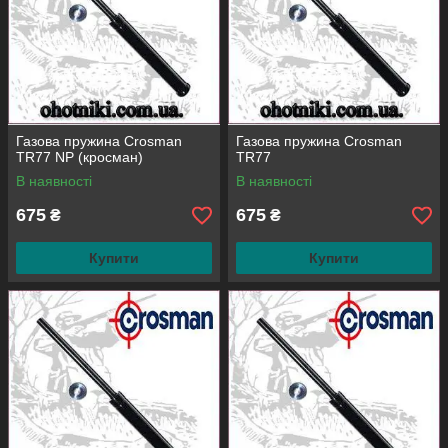
Газова пружина Crosman
Газова пружина Crosman
TR77 NP (кросман)
TR77
В наявності
В наявності
675
675
₴
₴
Купити
Купити