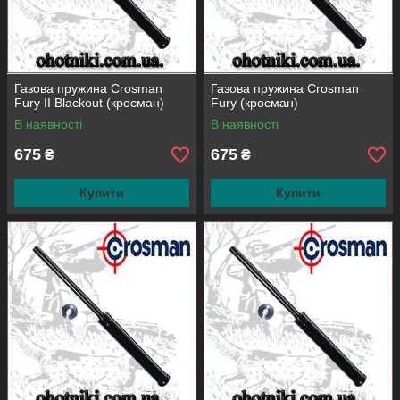
Газова пружина Crosman
Газова пружина Crosman
Fury II Blackout (кросман)
Fury (кросман)
В наявності
В наявності
675
675
₴
₴
Купити
Купити