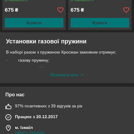
675
675
₴
₴
Купити
Купити
Установки газової пружини
В наборі разом з пружиною Кросман замовник отримує:
· газову пружину;
· упорну шайбу;
Показати все
· доступну інструкцію по установці.
Необхідно пам'ятати, що при монтажі газової пружини на
гвинтівку встановити звичайну пружину буде неможливо, тому
Про нас
перед початком роботи слід обміркувати необхідність
подібних дій.
97% позитивних з 39 відгуків за рік
Слід довідатися з її параметрами.
Працює з 20.12.2017
1. Газова пружина виготовлена з високоміцної сталі.
2. 160 атмосфер тиск накачування.
м. Ізмаїл
Ізмаїл, Україна
3. Підвищує швидкість більш ніж на 15%.