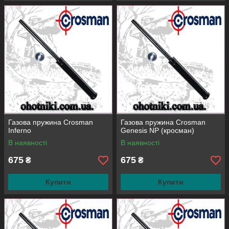
Газова пружина Crosman
Газова пружина Crosman
Inferno
Genesis NP (кросман)
В наявності
В наявності
675
675
₴
₴
Купити
Купити