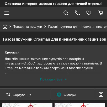
Охотники-интернет магазин товаров для точной стрельбы
Товари та послуги
Газові пружини для пневматичних гви
Газові пружини Crosman для пневматичних гвинтівок
Кросман
Для збільшення тактильних відчуттів при пострілі з
пневматичної зброї, застосовують газову пружину гвинтівки. В
інтернет-магазині є великий асортимент газових пружин.
Газова пружина для гвинтівки
Показати все
Під час застосування звичайної кручений пружини при
пострілі з гвинтівки утворюється потужна віддача і безліч
неприємних факторів. При використанні гвинтівки з газовою
Сортування
0
Фільтри
пружиною Кросмен з'являються позитивні характеристики.
1. Підходить для установки в пружинно-поршневих гвинтівках.