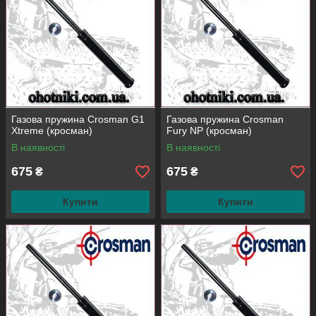
Газова пружина Crosman G1
Газова пружина Crosman
Xtreme (кросман)
Fury NP (кросман)
В наявності
В наявності
675
675
₴
₴
Купити
Купити