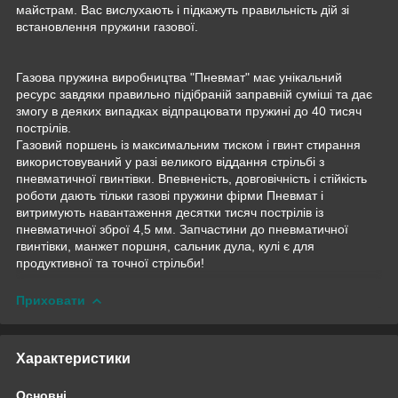
майстрам. Вас вислухають і підкажуть правильність дій зі
встановлення пружини газової.
Газова пружина виробництва "Пневмат" має унікальний
ресурс завдяки правильно підібраній заправній суміші та дає
змогу в деяких випадках відпрацювати пружині до 40 тисяч
пострілів.
Газовий поршень із максимальним тиском і гвинт стирання
використовуваний у разі великого віддання стрільбі з
пневматичної гвинтівки. Впевненість, довговічність і стійкість
роботи дають тільки газові пружини фірми Пневмат і
витримують навантаження десятки тисяч пострілів із
пневматичної зброї 4,5 мм. Запчастини до пневматичної
гвинтівки, манжет поршня, сальник дула, кулі є для
продуктивної та точної стрільби!
Приховати
Характеристики
Основні