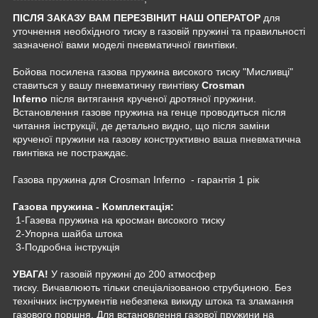
ПІСЛЯ ЗАКАЗУ ВАМ ПЕРЕЗВІНИТ НАШ ОПЕРАТОР
для
уточнення необхідного тиску в газовій пружині та правильності
зазначеної вами моделі пневматичної гвинтівки.
Бойова посилена газова пружина високого тиску "Мисливці"
ставиться у вашу пневматичну гвинтівку
Crosman
Inferno
після витягання крученої дротяної пружини.
Встановлення газове пружина на генце проводиться після
читання інструкції, де детально видно, що після заміни
крученої пружини на газову конструктивно ваша пневматична
гвинтівка не постраждає.
Газова пружина для Crosman Inferno - гарантія 1 рік
Газова пружина - Комплектація:
1-Газева пружина на кросман високого тиску
2-Упорна шайба штока
3-Подробна інструкція
УВАГА!
У газовій пружині до 200 атмосфер
тиску. Вичавлюють тільки спеціалізованою струбциною. Без
технічних інструментів небезпека викиду штока та зламання
газового поршня. Для встановлення газової пружини на