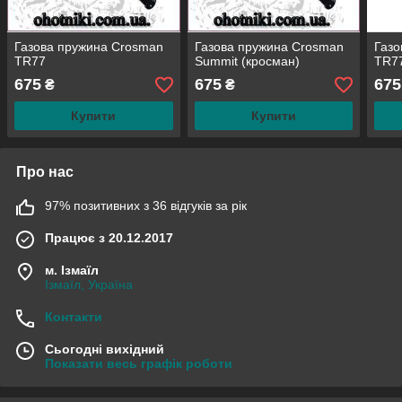
Газова пружина Crosman
Газова пружина Crosman
Газо
TR77
Summit (кросман)
TR77
675
675
675
₴
₴
Купити
Купити
Про нас
97% позитивних з 36 відгуків за рік
Працює з 20.12.2017
м. Ізмаїл
Ізмаїл, Україна
Контакти
Сьогодні вихідний
Показати весь графік роботи