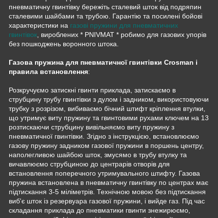
пневматичну гвинтівку бережіть сталевий шток від подряпин
сталевими шайбами та трубою. Гарантію та посилені бойові
характеристики на
газові пружини для пневматичних
гвинтівок
, вироблених * PNIVMAT * робимо для газових упорів
без пошкоджень воронного штока.
Газова пружина для пневматичної гвинтівки Crosman і
правила встановлення
:
Розкручуємо затискні гвинти приклада, затискаємо в
струбцину трубу гвинтівки з дулом і задником, використовуючи
трубку з розрізом, вибиваємо бічний штифт кріплення втулки,
що утримує виту пружину та гвинтовими рухами ключем на 13
розтискаючи струбцину вивільняємо виту пружину з
пневматичної гвинтівки. Згідно з інструкцією, встановлюємо
газову пружину задником газової пружини в поршень центру,
наполегливою шайбою шток, змусямо в трубу втулку та
вичавлюємо струбциною до центрарів отворів для
встановлення поперечного утримувального штифту. Газова
пружина встановлена в пневматичну гвинтівку по центрах має
підтискання 3-5 міліметрів. Технічною мовою без підтискання
виб'є шток із резервуара газової пружини, і вийде газ. Під час
складання приклада до пневматики гвинти знежирюємо,