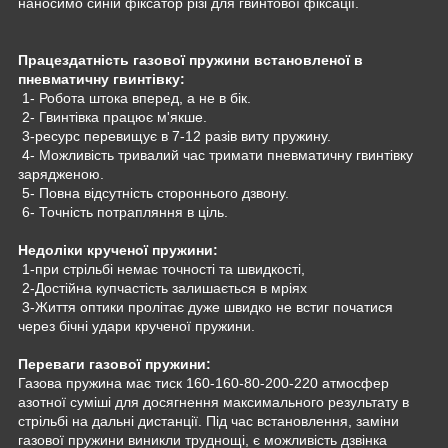
наносимо синій фіксатор різі для гвинтової фіксації.
Працездатність газової пружини встановленої в
пневматичну гвинтівку:
1- Робота штока вперед, а не в бік.
2- Гвинтівка працює м'якше.
3-ресурс перевищує в 7-12 разів виту пружину.
4- Можливість тривалий час тримати пневматичну гвинтівку
зарядженою.
5- Повна відсутність стороннього дзвону.
6- Точність потрапляння в ціль.
Недоліки крученої пружини:
1-при стрільбі немає точності та швидкості,
2-Достійна купчастість залишається в мріях
3-Життя оптики пролітає дуже швидко не встиг початися
через бічні удари крученої пружини.
Переваги газової пружини:
Газова пружина має тиск 160-160-80-200-220 атмосфер
азотної суміші для досягнення максимального результату в
стрільбі на дальні дистанції. Під час встановлення, заміни
газової пружини виникли труднощі, є можливість дзвінка