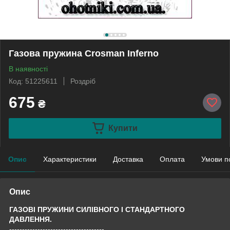
Газова пружина Crosman Inferno
В наявності
Код: 51225611
Роздріб
675
₴
Купити
Опис
Характеристики
Доставка
Оплата
Умови п
Опис
ГАЗОВІ ПРУЖИНИ СИЛІВНОГО І СТАНДАРТНОГО
ДАВЛЕННЯ.
-------------------------------------,