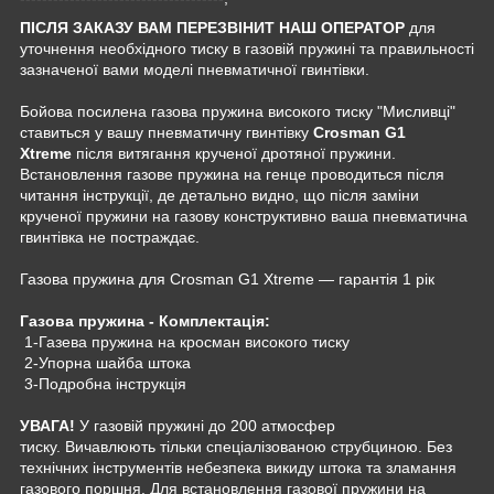
ПІСЛЯ ЗАКАЗУ ВАМ ПЕРЕЗВІНИТ НАШ ОПЕРАТОР
для
уточнення необхідного тиску в газовій пружині та правильності
зазначеної вами моделі пневматичної гвинтівки.
Бойова посилена газова пружина високого тиску "Мисливці"
ставиться у вашу пневматичну гвинтівку
Crosman G1
Xtreme
після витягання крученої дротяної пружини.
Встановлення газове пружина на генце проводиться після
читання інструкції, де детально видно, що після заміни
крученої пружини на газову конструктивно ваша пневматична
гвинтівка не постраждає.
Газова пружина для Crosman G1 Xtreme — гарантія 1 рік
Газова пружина - Комплектація:
1-Газева пружина на кросман високого тиску
2-Упорна шайба штока
3-Подробна інструкція
УВАГА!
У газовій пружині до 200 атмосфер
тиску. Вичавлюють тільки спеціалізованою струбциною. Без
технічних інструментів небезпека викиду штока та зламання
газового поршня. Для встановлення газової пружини на