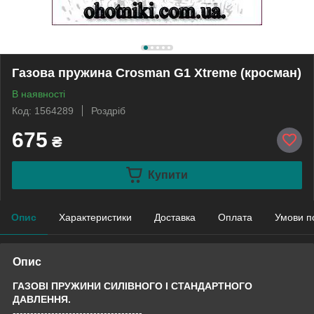
Газова пружина Crosman G1 Xtreme (кросман)
В наявності
Код: 1564289
Роздріб
675
₴
Купити
Опис
Характеристики
Доставка
Оплата
Умови п
Опис
ГАЗОВІ ПРУЖИНИ СИЛІВНОГО І СТАНДАРТНОГО
ДАВЛЕННЯ.
-------------------------------------,