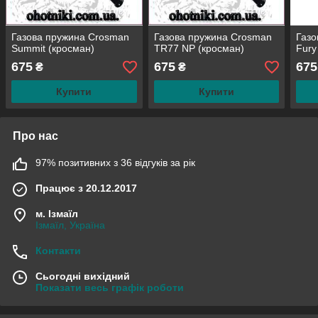
Газова пружина Crosman
Газова пружина Crosman
Газо
Summit (кросман)
TR77 NP (кросман)
Fury
675
675
675
₴
₴
Купити
Купити
Про нас
97% позитивних з 36 відгуків за рік
Працює з 20.12.2017
м. Ізмаїл
Ізмаїл, Україна
Контакти
Сьогодні вихідний
Показати весь графік роботи