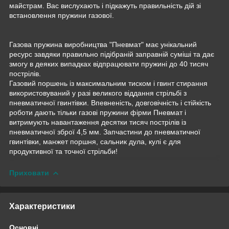
майстрам. Вас вислухають і підкажуть правильність дій зі
встановлення пружини газової.
Газова пружина виробництва "Пневмат" має унікальний
ресурс завдяки правильно підібраній заправній суміші та дає
змогу в деяких випадках відпрацювати пружині до 40 тисяч
пострілів.
Газовий поршень із максимальним тиском і гвинт стирання
використовуваний у разі великого віддання стрільбі з
пневматичної гвинтівки. Впевненість, довговічність і стійкість
роботи дають тільки газові пружини фірми Пневмат і
витримують навантаження десятки тисяч пострілів із
пневматичної зброї 4,5 мм. Запчастини до пневматичної
гвинтівки, манжет поршня, сальник дула, кулі є для
продуктивної та точної стрільби!
Приховати
Характеристики
Основні