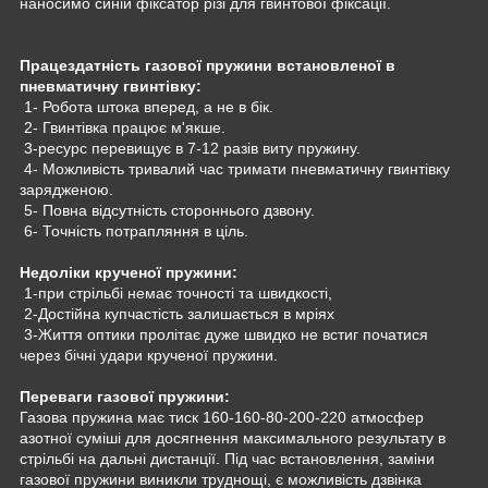
наносимо синій фіксатор різі для гвинтової фіксації.
Працездатність газової пружини встановленої в
пневматичну гвинтівку:
1- Робота штока вперед, а не в бік.
2- Гвинтівка працює м'якше.
3-ресурс перевищує в 7-12 разів виту пружину.
4- Можливість тривалий час тримати пневматичну гвинтівку
зарядженою.
5- Повна відсутність стороннього дзвону.
6- Точність потрапляння в ціль.
Недоліки крученої пружини:
1-при стрільбі немає точності та швидкості,
2-Достійна купчастість залишається в мріях
3-Життя оптики пролітає дуже швидко не встиг початися
через бічні удари крученої пружини.
Переваги газової пружини:
Газова пружина має тиск 160-160-80-200-220 атмосфер
азотної суміші для досягнення максимального результату в
стрільбі на дальні дистанції. Під час встановлення, заміни
газової пружини виникли труднощі, є можливість дзвінка