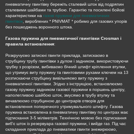
пневматичну гвинтівку бережіть сталевий шток від подряпин
сталевими шайбами та трубою. Гарантію та посилені бойові
характеристики на
газові пружини для пневматичних
гвинтівок
, вироблених * PNIVMAT * робимо для газових упорів
без пошкоджень воронного штока.
Газова пружина для пневматичної гвинтівки Crosman і
правила встановлення
:
Розкручуємо затискні гвинти приклада, затискаємо в
струбцину трубу гвинтівки з дулом і задником, використовуючи
трубку з розрізом, вибиваємо бічний штифт кріплення втулки,
що утримує виту пружину та гвинтовими рухами ключем на 13
розтискаючи струбцину вивільняємо виту пружину з
пневматичної гвинтівки. Згідно з інструкцією, встановлюємо
газову пружину задником газової пружини в поршень центру,
наполегливою шайбою шток, змусямо в трубу втулку та
вичавлюємо струбциною до центрарів отворів для
встановлення поперечного утримувального штифту. Газова
пружина встановлена в пневматичну гвинтівку по центрах має
підтискання 3-5 міліметрів. Технічною мовою без підтискання
виб'є шток із резервуара газової пружини, і вийде газ. Під час
складання приклада до пневматики гвинти знежирюємо,