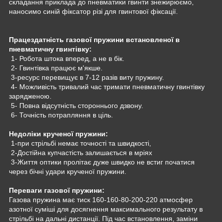
складання приклада до пневматики гвинти знежирюємо,
наносимо синій фіксатор різі для гвинтової фіксації.
Працездатність газової пружини встановленої в
пневматичну гвинтівку:
1- Робота штока вперед, а не в бік.
2- Гвинтівка працює м'якше.
3-ресурс перевищує в 7-12 разів виту пружину.
4- Можливість тривалий час тримати пневматичну гвинтівку
зарядженою.
5- Повна відсутність стороннього дзвону.
6- Точність потрапляння в ціль.
Недоліки крученої пружини:
1-при стрільбі немає точності та швидкості,
2-Достійна купчастість залишається в мріях
3-Життя оптики пролітає дуже швидко не встиг початися
через бічні удари крученої пружини.
Переваги газової пружини:
Газова пружина має тиск 160-160-80-200-220 атмосфер
азотної суміші для досягнення максимального результату в
стрільбі на дальні дистанції. Під час встановлення, заміни