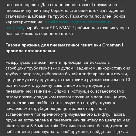
газового поршня. Для встановлення газової пружини на
пневматичну гвинтівку бережіть сталевий шток від подряпин
сталевими шайбами та трубою. Гарантію та посилені бойові
характеристики на
газові пружини для пневматичних
гвинтівок
, вироблених * PNIVMAT * робимо для газових упорів
без пошкоджень воронного штока.
Газова пружина для пневматичної гвинтівки Crosman і
правила встановлення
:
Розкручуємо затискні гвинти приклада, затискаємо в
струбцину трубу гвинтівки з дулом і задником, використовуючи
трубку з розрізом, вибиваємо бічний штифт кріплення втулки,
що утримує виту пружину та гвинтовими рухами ключем на 13
розтискаючи струбцину вивільняємо виту пружину з
пневматичної гвинтівки. Згідно з інструкцією, встановлюємо
газову пружину задником газової пружини в поршень центру,
наполегливою шайбою шток, змусямо в трубу втулку та
вичавлюємо струбциною до центрарів отворів для
встановлення поперечного утримувального штифту. Газова
пружина встановлена в пневматичну гвинтівку по центрах має
підтискання 3-5 міліметрів. Технічною мовою без підтискання
виб'є шток із резервуара газової пружини, і вийде газ. Під час