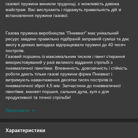
газової пружини виникли труднощі, є можливість дзвінка
майстрам. Вас вислухають і підкажуть правильність дій зі
встановлення пружини газової.
Газова пружина виробництва "Пневмат" має унікальний
ресурс завдяки правильно підібраній заправній суміші та дає
змогу в деяких випадках відпрацювати пружині до 40 тисяч
пострілів.
Газовий поршень із максимальним тиском і гвинт стирання
використовуваний у разі великого віддання стрільбі з
пневматичної гвинтівки. Впевненість, довговічність і стійкість
роботи дають тільки газові пружини фірми Пневмат і
витримують навантаження десятки тисяч пострілів із
пневматичної зброї 4,5 мм. Запчастини до пневматичної
гвинтівки, манжет поршня, сальник дула, кулі є для
продуктивної та точної стрільби!
Приховати
Характеристики