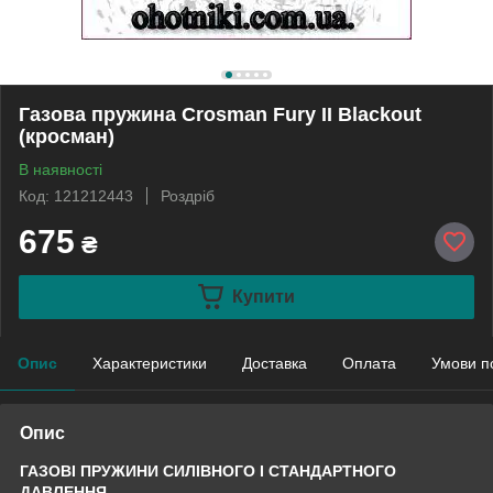
Газова пружина Crosman Fury II Blackout
(кросман)
В наявності
Код: 121212443
Роздріб
675
₴
Купити
Опис
Характеристики
Доставка
Оплата
Умови п
Опис
ГАЗОВІ ПРУЖИНИ СИЛІВНОГО І СТАНДАРТНОГО
ДАВЛЕННЯ.