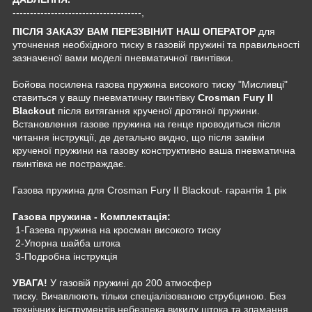
-------------------------------------,
ПІСЛЯ ЗАКАЗУ ВАМ ПЕРЕЗВІНИТ НАШ ОПЕРАТОР
для
уточнення необхідного тиску в газовій пружині та правильності
зазначеної вами моделі пневматичної гвинтівки.
Бойова посилена газова пружина високого тиску "Мисливці"
ставиться у вашу пневматичну гвинтівку
Crosman Fury II
Blackout
після витягання крученої дротяної пружини.
Встановлення газове пружина на генце проводиться після
читання інструкції, де детально видно, що після заміни
крученої пружини на газову конструктивно ваша пневматична
гвинтівка не постраждає.
Газова пружина для Crosman Fury II Blackout- гарантія 1 рік
Газова пружина - Комплектація:
1-Газева пружина на кросман високого тиску
2-Упорна шайба штока
3-Подробна інструкція
УВАГА!
У газовій пружині до 200 атмосфер
тиску. Вичавлюють тільки спеціалізованою струбциною. Без
технічних інструментів небезпека викиду штока та зламання