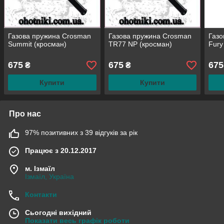
Газова пружина Crosman
Газова пружина Crosman
Газо
Summit (кросман)
TR77 NP (кросман)
Fury
675
675
675
₴
₴
Купити
Купити
Про нас
97% позитивних з 39 відгуків за рік
Працює з 20.12.2017
м. Ізмаїл
Ізмаїл, Україна
Контакти
Сьогодні вихідний
Показати весь графік роботи