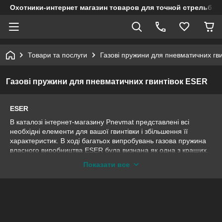
Охотники-интернет магазин товаров для точной стрельбы
Товари та послуги
Газові пружини для пневматичних гви
Газові пружини для пневматичних гвинтівок ESER
ESER
В каталозі інтернет-магазину Pnevmat представлені всі
необхідні елементи для вашої гвинтівки і збільшення її
характеристик. В ході багатьох випробувань газова пружина
власного виробництва ESER була визнана як одна з кращих,
що дозволить досягти наступних результатів.
Показати все
1. Забезпечити повний комфорт під час користування
гвинтівкою, так як сила вібрацій під час пострілу сильно
залежить від пружини. Ще вони отримали назву паразитні,
оскільки часто знижують якість стрільби. Пневматичні
пружини ESER такого дискомфорту не приносять, оскільки
розроблені за новітніми технологіями, мають високу якість.