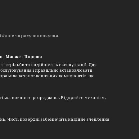
14 днів
за рахунок покупця
ків і Манжет Поршня
ть стрільби та надійність в експлуатації. Для
обслуговування і правильно встановлювати
 правила встановлення цих компонентів, що
тівка повністю розряджена. Відкрийте механізм,
ень. Чисті поверхні забезпечать надійне зчеплення