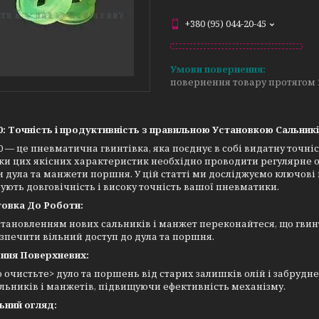
+380 (95) 044-20-45
повернення товару протягом 
0: Точність і продуктивність з правильною Установкою Сальни
0 — це пневматична гвинтівка, яка поєднує в собі видатну точніс
и цих якісних характеристик необхідно проводити регулярне 
 дула та манжети поршня. У цій статті ми досліджуємо ключові
ують довговічність і високу точність вашої пневматики.
товка До Роботи:
тановленням нових сальників і манжет переконайтеся, що гвин
зпечити вільний доступ до дула та поршня.
ення Поверхневих:
 очистьте> дуло та поршень від старих залишків олій і забрудн
льників і манжетів, підвищуючи ефективність механізму.
льний огляд: