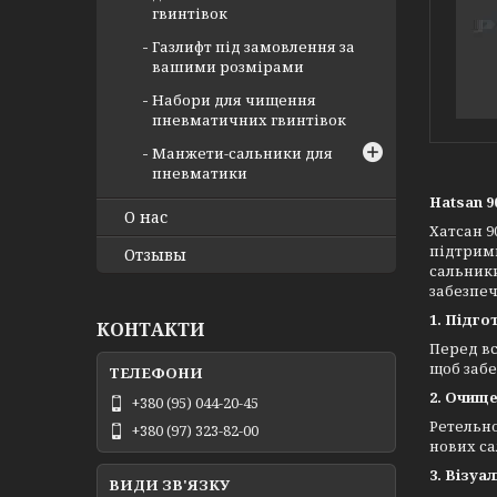
гвинтівок
Газлифт під замовлення за
вашими розмірами
Набори для чищення
пневматичних гвинтівок
Манжети-сальники для
пневматики
Hatsan 9
О нас
Хатсан 9
підтримк
Отзывы
сальники
забезпеч
1. Підго
КОНТАКТИ
Перед вс
щоб забе
2. Очищ
+380 (95) 044-20-45
Ретельно
+380 (97) 323-82-00
нових са
3. Візуа