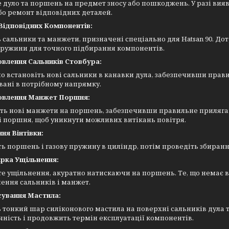
 дуло та поршень на предмет зносу або пошкоджень. У разі вияв
бо ремонт відповідних деталей.
 Відповідних Компонентів:
 сальники та манжети, призначені спеціально для Hatsan 90. 
пружини для точного підбирання компонентів.
овлення Сальників Стовбура:
 встановіть нові сальники в канавки дула, забезпечивши прав
ані в потрібному напрямку.
новлення Манжет Поршня:
іть нові манжети на поршень, забезпечивши правильне приляга
 поршня, щоб уникнути можливих витікань повітря.
ння Вінтівки:
ь поршень і газову пружину в циліндр, потім проведіть збиранн
ірка Ущільнення:
е ущільнення, акуратно натискаючи на поршень. Те, що немає в
ення сальників і манжет.
сування Мастила:
 тонкий шар силіконового мастила на поверхні сальників дула 
ність і продовжить термін експлуатації компонентів.