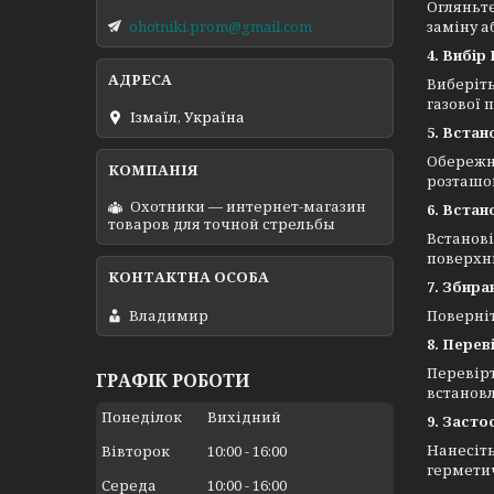
Огляньте
ohotniki.prom@gmail.com
заміну а
4. Вибір
Виберіть
газової 
Ізмаїл, Україна
5. Встан
Обережно
розташов
Охотники — интернет-магазин
6. Вста
товаров для точной стрельбы
Встанов
поверхні
7. Збира
Владимир
Поверніт
8. Перев
Перевірт
ГРАФІК РОБОТИ
встановл
Понеділок
Вихідний
9. Засто
Нанесіть
Вівторок
10:00
16:00
герметич
Середа
10:00
16:00