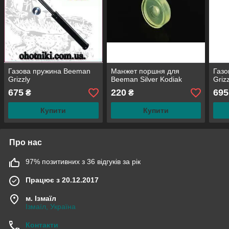
Газова пружина Beeman
Манжет поршня для
Газо
Grizzly
Beeman Silver Kodiak
Griz
675
220
695
₴
₴
Купити
Купити
Про нас
97% позитивних з 36 відгуків за рік
Працює з 20.12.2017
м. Ізмаїл
Ізмаїл, Україна
Контакти