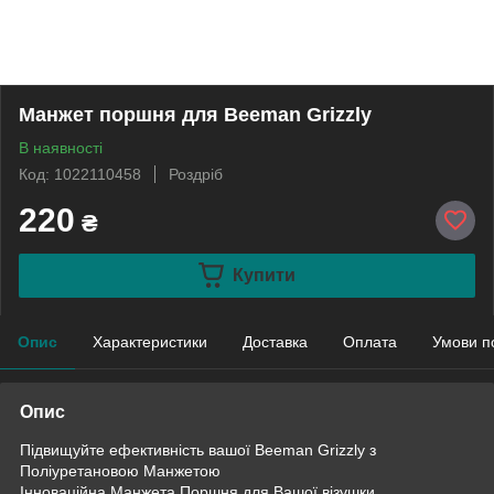
Манжет поршня для Beeman Grizzly
В наявності
Код: 1022110458
Роздріб
220
₴
Купити
Опис
Характеристики
Доставка
Оплата
Умови п
Опис
Підвищуйте ефективність вашої Beeman Grizzly з
Поліуретановою Манжетою
Інноваційна Манжета Поршня для Вашої візушки