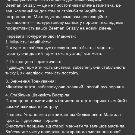
Beeman Grizzly — це не просто пневматична гвинтівка, це
ваш компаньйон для точної стрільби та надійного
потрапляння. Ми представляємо вам революційне
поліпшення — поліуретанову манжету поршня, яка підніме
продуктивність вашої Beeman Grizzly на новий рівень.
Переваги Поліуретанової Манжети:
1. Міцність і надійність:
Поліуретан забезпечує високу зносостійкість і міцність,
гарантуючи довгий термін експлуатації манжети.
2. Покращена Герметичність:
Підвищує герметичність системи, забезпечуючи стабільність
тиску і, як наслідок, точність пострілу.
3. Зниження Тренування:
Мінімізує тертя, забезпечуючи плавний і легкий рух поршня.
4. Стабільна Швидкість Вистріла:
Покращена герметичність і зниження тертя сприяють стійкій і
високій швидкості пострілу.
Правила Установки з дотриманням Силіконового Мастила:
Крок 1: Підготовка Поршня:
Очистьте> поршень від старої манжети та залишків мастила.
Забезпечте чисту поверхню для кращого зчеплення нової