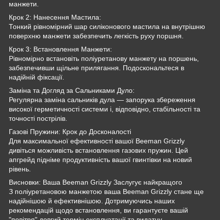
манжети.
Крок 2: Нанесення Мастила:
Тонкий рівномірний шар силіконового мастила на внутрішню
поверхню манжети забезпечить легкість руху поршня.
Крок 3: Встановлення Манжети:
Рівномірно встановіть поліуретанову манжету на поршень,
забезпечивши щільне прилягання. Подоскональтеся в
надійній фіксації.
Заміна та Догляд за Сальниками Дуло:
Регулярна заміна сальників дула — запорука збереження
високої герметичності системи і, відповідно, стабільності та
точності пострілів.
Газові Пружини: Крок до Досконалості
Для максимальної ефективності вашої Beeman Grizzly
дивіться можливість встановлення газових пружин. Цей
апгрейд підніме продуктивність вашої гвинтівки на новий
рівень.
Висновки: Ваша Beeman Grizzly Заслугує найкращого
З поліуретановою манжетою ваша Beeman Grizzly стане ще
надійнішою й ефективнішою. Дотримуючись наших
рекомендацій щодо встановлення, ви гарантуєте вашій
"повітря" довгий термін експлуатації та видатну