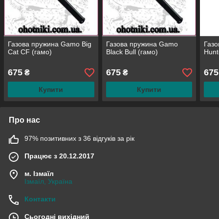
Газова пружина Gamo Big
Газова пружина Gamo
Газ
Cat CF (гамо)
Black Bull (гамо)
Hunt
675
675
675
₴
₴
Купити
Купити
Про нас
97% позитивних з 36 відгуків за рік
Працює з 20.12.2017
м. Ізмаїл
Ізмаїл, Україна
Контакти
Сьогодні вихідний