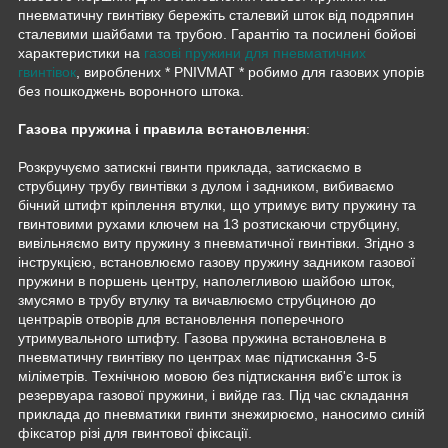
пневматичну гвинтівку бережіть сталевий шток від подряпин
сталевими шайбами та трубою. Гарантію та посилені бойові
характеристики на
газові пружини для пневматичних
гвинтівок
, вироблених * PNIVMAT * робимо для газових упорів
без пошкоджень воронного штока.
Газова пружина і правила встановлення
:
Розкручуємо затискні гвинти приклада, затискаємо в
струбцину трубу гвинтівки з дулом і задником, вибиваємо
бічний штифт кріплення втулки, що утримує виту пружину та
гвинтовими рухами ключем на 13 розтискаючи струбцину,
вивільняємо виту пружину з пневматичної гвинтівки. Згідно з
інструкцією, встановлюємо газову пружину задником газової
пружини в поршень центру, наполегливою шайбою шток,
змусямо в трубу втулку та вичавлюємо струбциною до
центрарів отворів для встановлення поперечного
утримувального штифту. Газова пружина встановлена в
пневматичну гвинтівку по центрах має підтискання 3-5
міліметрів. Технічною мовою без підтискання виб'є шток із
резервуара газової пружини, і вийде газ. Під час складання
приклада до пневматики гвинти знежирюємо, наносимо синій
фіксатор різі для гвинтової фіксації.