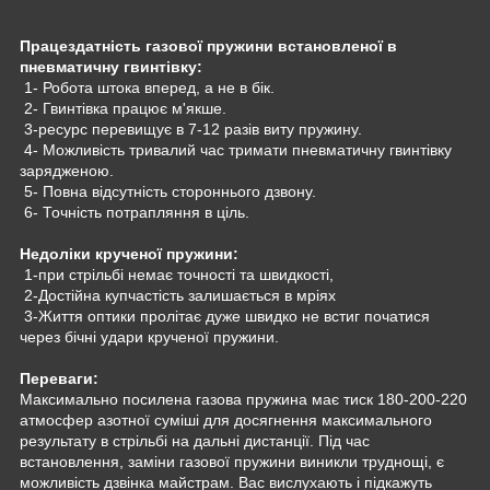
Працездатність газової пружини встановленої в
пневматичну гвинтівку:
1- Робота штока вперед, а не в бік.
2- Гвинтівка працює м'якше.
3-ресурс перевищує в 7-12 разів виту пружину.
4- Можливість тривалий час тримати пневматичну гвинтівку
зарядженою.
5- Повна відсутність стороннього дзвону.
6- Точність потрапляння в ціль.
Недоліки крученої пружини:
1-при стрільбі немає точності та швидкості,
2-Достійна купчастість залишається в мріях
3-Життя оптики пролітає дуже швидко не встиг початися
через бічні удари крученої пружини.
Переваги:
Максимально посилена газова пружина має тиск 180-200-220
атмосфер азотної суміші для досягнення максимального
результату в стрільбі на дальні дистанції. Під час
встановлення, заміни газової пружини виникли труднощі, є
можливість дзвінка майстрам. Вас вислухають і підкажуть