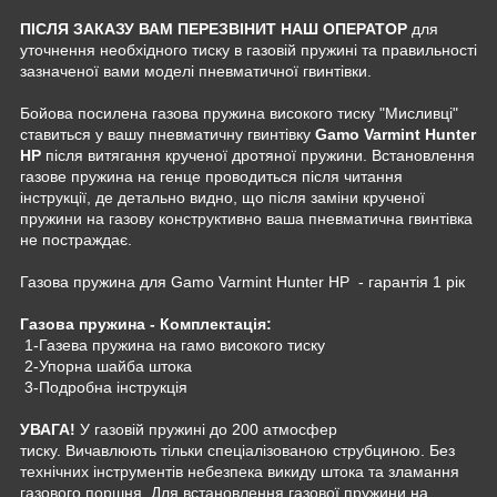
ПІСЛЯ ЗАКАЗУ ВАМ ПЕРЕЗВІНИТ НАШ ОПЕРАТОР
для
уточнення необхідного тиску в газовій пружині та правильності
зазначеної вами моделі пневматичної гвинтівки.
Бойова посилена газова пружина високого тиску "Мисливці"
ставиться у вашу пневматичну гвинтівку
Gamo Varmint Hunter
HP
після витягання крученої дротяної пружини. Встановлення
газове пружина на генце проводиться після читання
інструкції, де детально видно, що після заміни крученої
пружини на газову конструктивно ваша пневматична гвинтівка
не постраждає.
Газова пружина для Gamo Varmint Hunter HP - гарантія 1 рік
Газова пружина - Комплектація:
1-Газева пружина на гамо високого тиску
2-Упорна шайба штока
3-Подробна інструкція
УВАГА!
У газовій пружині до 200 атмосфер
тиску. Вичавлюють тільки спеціалізованою струбциною. Без
технічних інструментів небезпека викиду штока та зламання
газового поршня. Для встановлення газової пружини на