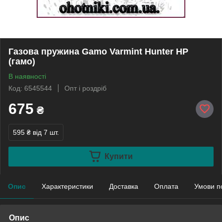
Газова пружина Gamo Varmint Hunter HP
(гамо)
В наявності
Код: 6545544
Опт і роздріб
675
₴
595 ₴
від 7 шт.
Купити
Опис
Характеристики
Доставка
Оплата
Умови п
Опис