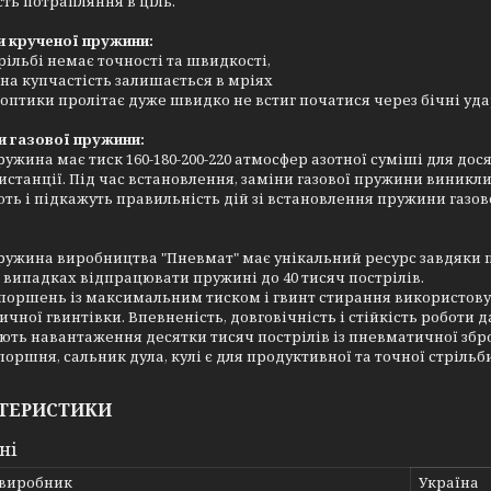
сть потрапляння в ціль.
и крученої пружини:
рільбі немає точності та швидкості,
на купчастість залишається в мріях
оптики пролітає дуже швидко не встиг початися через бічні уд
и газової пружини:
ружина має тиск 160-180-200-220 атмосфер азотної суміші для до
истанції. Під час встановлення, заміни газової пружини виникли
ть і підкажуть правильність дій зі встановлення пружини газово
ружина виробництва "Пневмат" має унікальний ресурс завдяки п
 випадках відпрацювати пружині до 40 тисяч пострілів.
поршень із максимальним тиском і гвинт стирання використовува
чної гвинтівки. Впевненість, довговічність і стійкість роботи 
ть навантаження десятки тисяч пострілів із пневматичної збро
оршня, сальник дула, кулі є для продуктивної та точної стрільб
ТЕРИСТИКИ
ні
 виробник
Україна