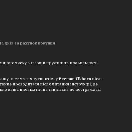
14 днів
за рахунок покупця
ідного тиску в газовій пружині та правильності
 вашу пневматичну гвинтівку
Beeman Elkhorn
після
генце проводиться після читання інструкції, де
ивно ваша пневматична гвинтівка не постраждає.