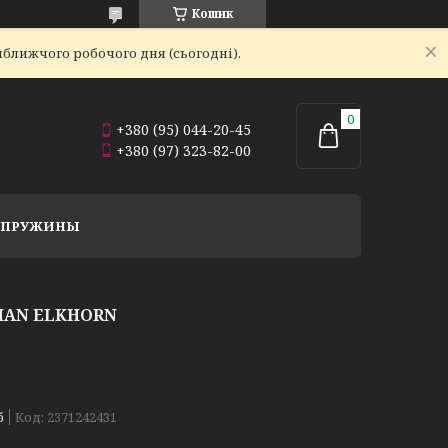
Кошик
йближчого робочого дня (сьогодні).
+380 (95) 044-20-45
+380 (97) 323-82-00
Й ПРУЖИНЫ
MAN ELKHORN
б
Код:
2371242431