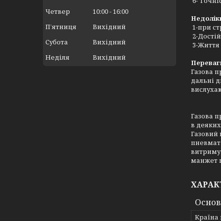
6- Точні
Четвер
10:00
16:00
Недолік
Пʼятниця
Вихідний
1-при ст
2-Достій
Субота
Вихідний
3-Життя 
Неділя
Вихідний
Переваг
Газова п
дальні д
вислухаю
Газова п
в деяких
Газовий 
пневмати
витримую
манжет п
ХАРАК
Основ
Країна