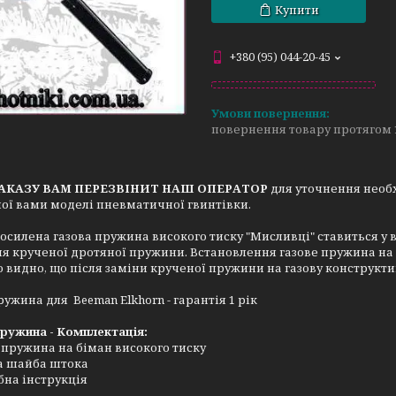
Купити
+380 (95) 044-20-45
повернення товару протягом 
ЗАКАЗУ ВАМ ПЕРЕЗВІНИТ НАШ ОПЕРАТОР
для уточнення необх
ої вами моделі пневматичної гвинтівки.
осилена газова пружина високого тиску "Мисливці" ставиться у
я крученої дротяної пружини. Встановлення газове пружина на 
 видно, що після заміни крученої пружини на газову конструкт
ружина для Beeman Elkhorn - гарантія 1 рік
ружина - Комплектація:
 пружина на біман високого тиску
а шайба штока
на інструкція