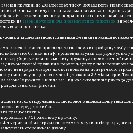
У газовій пружині до 200 атмосфер тиску. Вичавлюють тільки спе
нтів небезпека викиду штока та зламання газового поршня. Дл
у бережіть сталевий шток від подряпин сталевими шайбами та т
ристики на
газові пружини для пневматичних гвинтівок
, виробл
ень воронного штока.
ружина для пневматичної гвинтівки Beeman і правила встановл
ємо затискні гвинти приклада, затискаємо в струбцину трубу гв
ом, вибиваємо бічний штифт кріплення втулки, що утримує виту
ючи струбцину вивільняємо виту пружину з пневматичної гвинтів
задником газової пружини в поршень центру, наполегливою шай
ою до центрарів отворів для встановлення поперечного утриму
чну гвинтівку по центрах має підтискання 3-5 міліметрів. Техн
ра газової пружини, і вийде газ. Під час складання приклада 
різі для гвинтової фіксації.
тність газової пружини встановленої в пневматичну гвинтівку
 штока вперед, а не в бік.
івка працює м'якше.
 перевищує в 7-12 разів виту пружину.
ивість тривалий час тримати пневматичну гвинтівку заряджено
 відсутність стороннього дзвону.