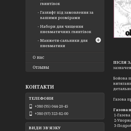
гвинтівок
Газлифт під замовлення за
вашими розмірами
Набори для чищення
пневматичних гвинтівок
Манжети-сальники для
пневматики
О нас
ПІСЛЯ 
Отзывы
зазначен
Бойова п
витяганн
КОНТАКТИ
детально
Газова п
+380 (95) 044-20-45
Газова п
+380 (97) 323-82-00
1-Газева
2-Упорн
3-Подроб