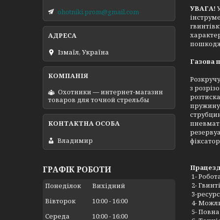
УВАГА!
ohotniki.prom@gmail.com
інструме
гвинтівк
характе
пошкодж
Ізмаїл, Україна
Газова п
Розкручу
з розріз
Охотники — интернет-магазин
розтиска
товаров для точной стрельбы
пружину 
струбцин
пневмати
резервуа
Владимир
фіксатор 
Працезда
ГРАФІК РОБОТИ
1- Робота
2- Гвинт
Понеділок
Вихідний
3-ресурс
Вівторок
10:00
16:00
4- Можл
5- Повна
Середа
10:00
16:00