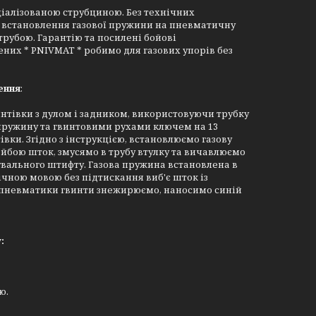
ціалізованою струбциною. Без технічних
я встановлення газової пружини на пневматичну
рубою. Гарантію та посилені бойові
ених * PNIVMAT * робимо для газових упорів без
ення
:
интівки з дулом і задником, використовуючи трубку
 пружину та гвинтовими рухами ключем на 13
ки. Згідно з інструкцією, встановлюємо газову
бою шток, змусямо в трубу втулку та вичавлюємо
вального штифту. Газова пружина встановлена в
ічною мовою без підтискання виб'є шток із
до пневматики гвинти знежирюємо, наносимо синій
:
ю.