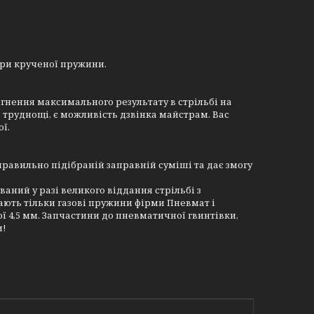
ари крученої пружини.
сягнення максимального результату в стрільбі на
 труднощі, є можливість дзвінка майстрам. Вас
ї.
равильно підібраній заправній суміші та дає змогу
ний у разі великого віддання стрільбі з
дають тільки газові пружини фірми Пневмат і
ї 4,5 мм. Запчастини до пневматичної гвинтівки,
и!