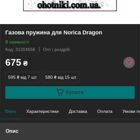
Газова пружина для Norica Dragon
В наявності
Код: 31204656
Опт і роздріб
675
₴
595 ₴
від 7 шт.
580 ₴
від 15 шт.
Купити
Опис
Характеристики
Доставка
Оплата
Умови п
Опис