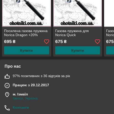
Посилена газова пружина
Газова пружина для
Газо
Norica Dragon +20%
Norica Quick
Nori
695
675
675
₴
₴
Купити
Купити
Про нас
97% позитивних з 36 відгуків за рік
Працює з 20.12.2017
м. Ізмаїл
Ізмаїл, Україна
Контакти