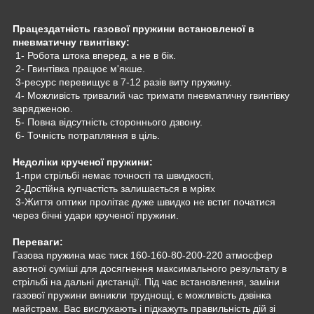
Працездатність газової пружини встановленої в
пневматичну гвинтівку:
1- Робота штока вперед, а не в бік.
2- Гвинтівка працює м'якше.
3-ресурс перевищує в 7-12 разів виту пружину.
4- Можливість тривалий час тримати пневматичну гвинтівку
зарядженою.
5- Повна відсутність стороннього дзвону.
6- Точність потрапляння в ціль.
Недоліки крученої пружини:
1-при стрільбі немає точності та швидкості,
2-Достійна купчастість залишається в мріях
3-Життя оптики пролітає дуже швидко не встиг початися
через бічні удари крученої пружини.
Переваги:
Газова пружина має тиск 160-160-80-200-220 атмосфер
азотної суміші для досягнення максимального результату в
стрільбі на дальні дистанції. Під час встановлення, заміни
газової пружини виникли труднощі, є можливість дзвінка
майстрам. Вас вислухають і підкажуть правильність дій зі