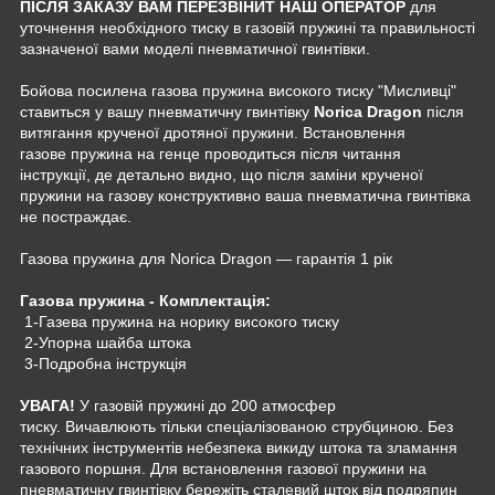
ПІСЛЯ ЗАКАЗУ ВАМ ПЕРЕЗВІНИТ НАШ ОПЕРАТОР
для
уточнення необхідного тиску в газовій пружині та правильності
зазначеної вами моделі пневматичної гвинтівки.
Бойова посилена газова пружина високого тиску "Мисливці"
ставиться у вашу пневматичну гвинтівку
Norica Dragon
після
витягання крученої дротяної пружини. Встановлення
газове пружина на генце проводиться після читання
інструкції, де детально видно, що після заміни крученої
пружини на газову конструктивно ваша пневматична гвинтівка
не постраждає.
Газова пружина для Norica Dragon — гарантія 1 рік
Газова пружина - Комплектація:
1-Газева пружина на норику високого тиску
2-Упорна шайба штока
3-Подробна інструкція
УВАГА!
У газовій пружині до 200 атмосфер
тиску. Вичавлюють тільки спеціалізованою струбциною. Без
технічних інструментів небезпека викиду штока та зламання
газового поршня. Для встановлення газової пружини на
пневматичну гвинтівку бережіть сталевий шток від подряпин