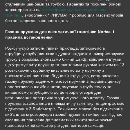
сталевими шайбами та трубою. Гарантію та посилені бойові
характеристики на
газові пружини для пневматичних
гвинтівок
, вироблених * PNIVMAT * робимо для газових упорів
без пошкоджень воронного штока.
Газова пружина для пневматичної гвинтівки Norica і
правила встановлення
:
Розкручуємо затискні гвинти приклада, затискаємо в
струбцину трубу гвинтівки з дулом і задником, використовуючи
трубку з розрізом, вибиваємо бічний штифт кріплення втулки,
що утримує виту пружину та гвинтовими рухами ключем на 13
розтискаючи струбцину вивільняємо виту пружину з
пневматичної гвинтівки. Згідно з інструкцією, встановлюємо
газову пружину задником газової пружини в поршень центру,
наполегливою шайбою шток, змусямо в трубу втулку та
вичавлюємо струбциною до центрарів отворів для
встановлення поперечного утримувального штифту. Газова
пружина встановлена в пневматичну гвинтівку по центрах має
підтискання 3-5 міліметрів. Технічною мовою без підтискання
виб'є шток із резервуара газової пружини, і вийде газ. Під час
складання приклада до пневматики гвинти знежирюємо,
наносимо синій фіксатор різі для гвинтової фіксації.