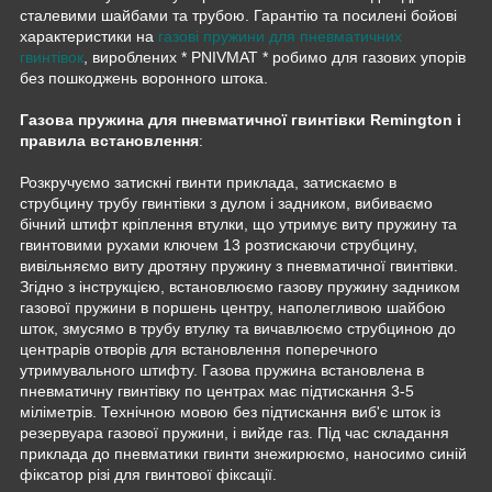
сталевими шайбами та трубою. Гарантію та посилені бойові
характеристики на
газові пружини для пневматичних
гвинтівок
, вироблених * PNIVMAT * робимо для газових упорів
без пошкоджень воронного штока.
Газова пружина для пневматичної гвинтівки Remington і
правила встановлення
:
Розкручуємо затискні гвинти приклада, затискаємо в
струбцину трубу гвинтівки з дулом і задником, вибиваємо
бічний штифт кріплення втулки, що утримує виту пружину та
гвинтовими рухами ключем 13 розтискаючи струбцину,
вивільняємо виту дротяну пружину з пневматичної гвинтівки.
Згідно з інструкцією, встановлюємо газову пружину задником
газової пружини в поршень центру, наполегливою шайбою
шток, змусямо в трубу втулку та вичавлюємо струбциною до
центрарів отворів для встановлення поперечного
утримувального штифту. Газова пружина встановлена в
пневматичну гвинтівку по центрах має підтискання 3-5
міліметрів. Технічною мовою без підтискання виб'є шток із
резервуара газової пружини, і вийде газ. Під час складання
приклада до пневматики гвинти знежирюємо, наносимо синій
фіксатор різі для гвинтової фіксації.