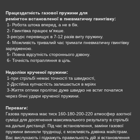
Працездатність газової пружини для
ремінгтон встановленої в пневматичну гвинтівку:
1- Робота штока вперед, а не в бік.
2- Гвинтівка працює м'якше.
3-ресурс перевищує в 7-12 разів виту пружину.
4- Можливість тривалий час тримати пневматичну гвинтівку
зарядженою.
5- Повна відсутність стороннього дзвону.
6- Точність потрапляння в ціль.
Недоліки крученої пружини:
1-при стрільбі немає точності та швидкості,
2-Достійна купчастість залишається в мріях
3-Життя оптики пролітає дуже швидко не встиг початися
через бічні удари крученої пружини.
Переваги:
Газова пружина має тиск 160-180-200-220 атмосфер азотної
суміші для досягнення максимального результату в стрільбі
на дальні дистанції. Під час встановлення, заміни газової
пружини виникли труднощі, є можливість дзвінка майстрам.
Вас вислухають і підкажуть правильність дій зі встановлення