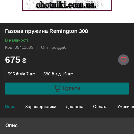
Газова пружина Remington 308
В наявності
Код: 05411589
Опт і роздріб
675
₴
595 ₴
від 7 шт.
580 ₴
від 15 шт.
Купити
Опис
Характеристики
Доставка
Оплата
Умови п
Опис