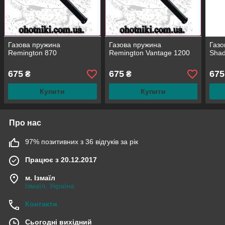
Газова пружина
Газова пружина
Газ
Remington 870
Remington Vantage 1200
Shad
675
675
675
₴
₴
Купити
Купити
Про нас
97% позитивних з 36 відгуків за рік
Працює з 20.12.2017
м. Ізмаїл
Ізмаїл, Україна
Контакти
Сьогодні вихідний