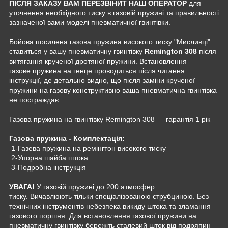
ПІСЛЯ ЗАКАЗУ ВАМ ПЕРЕЗВІНИТ НАШ ОПЕРАТОР
для
уточнення необхідного тиску в газовій пружині та правильності
зазначеної вами моделі пневматичної гвинтівки.
Бойова посилена газова пружина високого тиску "Мисливці"
ставиться у вашу пневматичну гвинтівку
Remington 308
після
витягання крученої дротяної пружини. Встановлення
газове пружина на генце проводиться після читання
інструкції, де детально видно, що після заміни крученої
пружини на газову конструктивно ваша пневматична гвинтівка
не постраждає.
Газова пружина на гвинтівку Remington 308 — гарантія 1 рік
Газова пружина - Комплектація:
1-Газева пружина на ремінгтон високого тиску
2-Упорна шайба штока
3-Подробна інструкція
УВАГА!
У газовій пружині до 200 атмосфер
тиску. Вичавлюють тільки спеціалізованою струбциною. Без
технічних інструментів небезпека викиду штока та зламання
газового поршня. Для встановлення газової пружини на
пневматичну гвинтівку бережіть сталевий шток від подряпин