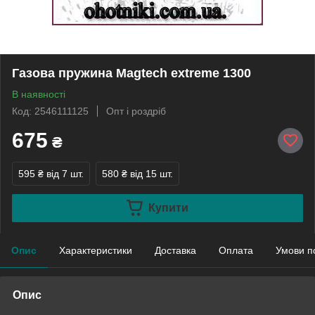
Газова пружина Magtech extreme 1300
В наявності
Код: 2546111125
Опт і роздріб
675
₴
595 ₴
від 7 шт.
580 ₴
від 15 шт.
Купити
Опис
Характеристики
Доставка
Оплата
Умови п
Опис