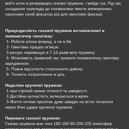
виб'є шток із резервуара газової пружини, і вийде газ. Під час
складання приклада до пневматики гвинти знежирюємо,
наносимо синій фіксатор різі для гвинтової фіксації.
Працездатність газової пружини встановленої в
пневматичну гвинтівку:
1- Робота штока вперед, а не в бік.
2- Гвинтівка працює м'якше.
3-ресурс перевищує в 7-12 разів виту пружину.
4- Можливість тривалий час тримати пневматичну гвинтівку
зарядженою.
5- Повна відсутність стороннього дзвону.
6- Точність потрапляння в ціль.
Недоліки крученої пружини:
1-при стрільбі немає точності та швидкості,
2-Достійна купчастість залишається в мріях
3-Життя оптики пролітає дуже швидко не встиг початися
через бічні удари крученої пружини.
Переваги газової пружини:
Газова пружина має тиск 160-160-80-200-220 атмосфер
азотної суміші для досягнення максимального результату в