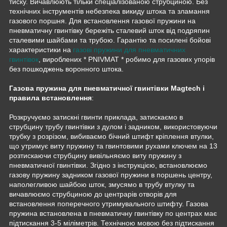
тиску. Вичавлюють тільки спеціалізованою струбциною. Без
технічних інструментів небезпека викиду штока та зламання
газового поршня. Для встановлення газової пружини на
пневматичну гвинтівку бережіть сталевий шток від подряпин
сталевими шайбами та трубою. Гарантію та посилені бойові
характеристики на
газові пружини для пневматичних
гвинтівок
, вироблених * PNIVMAT * робимо для газових упорів
без пошкоджень воронного штока.
Газова пружина для пневматичної гвинтівки Magtech і
правила встановлення
:
Розкручуємо затискні гвинти приклада, затискаємо в
струбцину трубу гвинтівки з дулом і задником, використовуючи
трубку з розрізом, вибиваємо бічний штифт кріплення втулки,
що утримує виту пружину та гвинтовими рухами ключем на 13
розтискаючи струбцину вивільняємо виту пружину з
пневматичної гвинтівки. Згідно з інструкцією, встановлюємо
газову пружину задником газової пружини в поршень центру,
наполегливою шайбою шток, змусямо в трубу втулку та
вичавлюємо струбциною до центрарів отворів для
встановлення поперечного утримувального штифту. Газова
пружина встановлена в пневматичну гвинтівку по центрах має
підтискання 3-5 міліметрів. Технічною мовою без підтискання