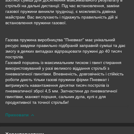
стрільбі на дальні дистанції. Під час встановлення, заміни
газової пружини виникли труднощі, є можливість дзвінка
майстрам. Вас вислухають і підкажуть правильність дій зі
встановлення пружини газової.
Газова пружина виробництва "Пневмат" має унікальний
ресурс завдяки правильно підібраній заправній суміші та дає
змогу в деяких випадках відпрацювати пружині до 40 тисяч
пострілів.
Газовий поршень із максимальним тиском і гвинт стирання
використовуваний у разі великого віддання стрільбі з
пневматичної гвинтівки. Впевненість, довговічність і стійкість
роботи дають тільки газові пружини фірми Пневмат і
витримують навантаження десятки тисяч пострілів із
пневматичної зброї 4,5 мм. Запчастини до пневматичної
гвинтівки, манжет поршня, сальник дула, кулі є для
продуктивної та точної стрільби!
Приховати