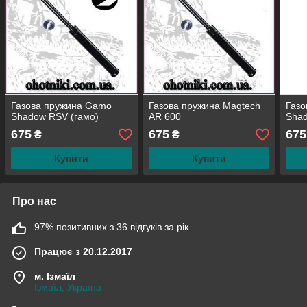
Газова пружина Gamo
Газова пружина Magtech
Газ
Shadow RSV (гамо)
AR 600
Shad
675
675
675
₴
₴
Купити
Купити
Про нас
97% позитивних з 36 відгуків за рік
Працює з 20.12.2017
м. Ізмаїл
Ізмаїл, Україна