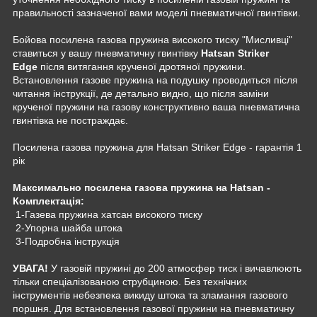
правильності зазначеної вами моделі пневматичної гвинтівки.
Бойова посилена газова пружина високого тиску "Мисливці"
ставиться у вашу пневматичну гвинтівку
Hatsan Striker
Edge
після витягання крученої дротяної пружини.
Встановлення газове пружина на подушку проводиться після
читання інструкції, де детально видно, що після заміни
крученої пружини на газову конструктивно ваша пневматична
гвинтівка не постраждає.
Посилена газова пружина для Hatsan Striker Edge - гарантія 1
рік
Максимально посилена газова пружина на Hatsan -
Комплектація:
1-Газева пружина хатсан високого тиску
2-Упорна шайба штока
3-Подробна інструкція
УВАГА!
У газовій пружині до 200 атмосфер тиск і вичавлюють
тільки спеціалізованою струбциною. Без технічних
інструментів небезпека викиду штока та зламання газового
поршня. Для встановлення газової пружини на пневматичну