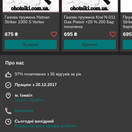
Газова пружина Hatsan
Газова пружина Kral N-011
Пруж
Striker 1000 S Vortex
Gas Piston +20 % 200 Бар
Stri
посилена
барі
675
695
695
₴
₴
Купити
Купити
Про нас
97% позитивних з 36 відгуків за рік
Працює з 20.12.2017
м. Ізмаїл
Ізмаїл, Україна
Контакти
Сьогодні вихідний
Показати весь графік роботи