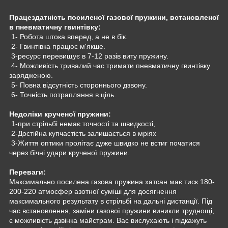
Працездатність посиленої газової пружини, встановленої
в пневматичну гвинтівку:
1- Робота штока вперед, а не в бік.
2- Гвинтівка працює м'якше.
3-ресурс перевищує в 7-12 разів виту пружину.
4- Можливість тривалий час тримати пневматичну гвинтівку
зарядженою.
5- Повна відсутність стороннього дзвону.
6- Точність потрапляння в ціль.
Недоліки крученої пружини:
1-при стрільбі немає точності та швидкості,
2-Достійна купчастість залишається в мріях
3-Життя оптики пролітає дуже швидко не встиг початися
через бічні удари крученої пружини.
Переваги:
Максимально посилена газова пружина хатсан має тиск 180-
200-220 атмосфер азотної суміші для досягнення
максимального результату в стрільбі на дальні дистанції. Під
час встановлення, заміни газової пружини виникли труднощі,
є можливість дзвінка майстрам. Вас вислухають і підкажуть