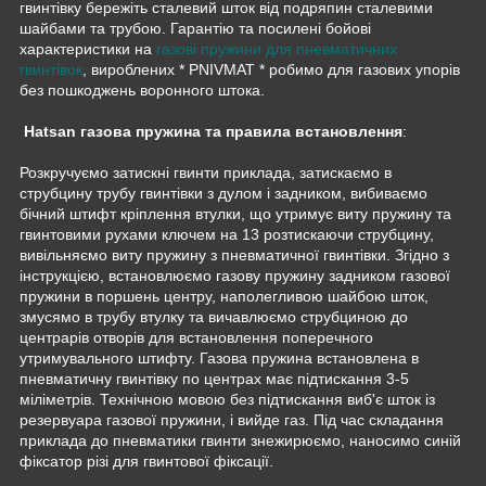
гвинтівку бережіть сталевий шток від подряпин сталевими
шайбами та трубою. Гарантію та посилені бойові
характеристики на
газові пружини для пневматичних
гвинтівок
, вироблених * PNIVMAT * робимо для газових упорів
без пошкоджень воронного штока.
Hatsan газова пружина та правила встановлення
:
Розкручуємо затискні гвинти приклада, затискаємо в
струбцину трубу гвинтівки з дулом і задником, вибиваємо
бічний штифт кріплення втулки, що утримує виту пружину та
гвинтовими рухами ключем на 13 розтискаючи струбцину,
вивільняємо виту пружину з пневматичної гвинтівки. Згідно з
інструкцією, встановлюємо газову пружину задником газової
пружини в поршень центру, наполегливою шайбою шток,
змусямо в трубу втулку та вичавлюємо струбциною до
центрарів отворів для встановлення поперечного
утримувального штифту. Газова пружина встановлена в
пневматичну гвинтівку по центрах має підтискання 3-5
міліметрів. Технічною мовою без підтискання виб'є шток із
резервуара газової пружини, і вийде газ. Під час складання
приклада до пневматики гвинти знежирюємо, наносимо синій
фіксатор різі для гвинтової фіксації.