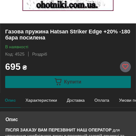
Газова пружина Hatsan Striker Edge +20% -180
бара посилена
В наявності
Код: 4525
Роздріб
695
₴
Купити
Опис
Характеристики
Доставка
Оплата
Умови п
Опис
ПІСЛЯ ЗАКАЗУ ВАМ ПЕРЕЗВІНИТ НАШ ОПЕРАТОР
для
уточнення необхідного тиску в посиленій газовій пружині та