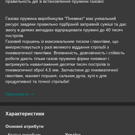
правильність дій зі встановлення пружини газової.
Газова пружина виробництва "Пневмат" має унікальний
ресурс завдяки правильно підібраній заправній суміші та дає
змогу в деяких випадках відпрацювати пружині до 40 тисяч
пострілів.
Газовий поршень із максимальним тиском і гвинтівки, що
використовується у разі великого віддання стрільбі з
пневматичної гвинтівки. Впевненість, довговічність і стійкість
роботи дають тільки газові пружини фірми пневмат і
витримують навантаження десятки тисяч пострілів із
пневматичної зброї 4,5 мм. Запчастини до пневматичної
гвинтівки, манжет поршня, сальник дула, кулі є для
продуктивної та точної стрільби!
Приховати
Характеристики
Основні атрибути
Країна виробник
Україна