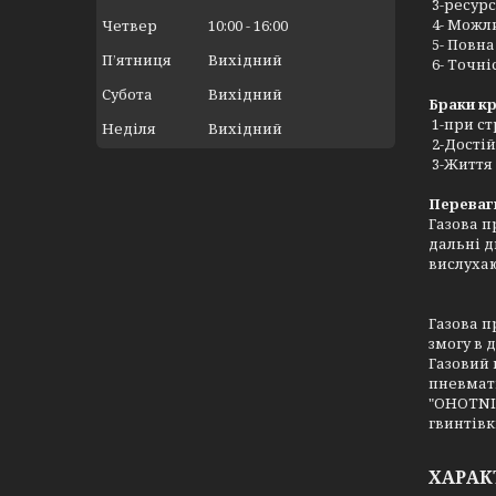
3-ресурс
4- Можл
Четвер
10:00
16:00
5- Повна
Пʼятниця
Вихідний
6- Точні
Субота
Вихідний
Браки к
1-при ст
Неділя
Вихідний
2-Достій
3-Життя 
Переваг
Газова п
дальні д
вислухаю
Газова п
змогу в 
Газовий 
пневмати
"OHOTNIK
гвинтівк
ХАРАК