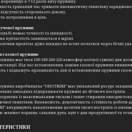
 перевищує в 7-12 разів виту пружину.
ивість тривалий час тримати пневматичну гвинтівку заряджено
 відсутність стороннього дзвону.
сть потрапляння в ціль.
рученої пружини:
рільбі немає точності та швидкості,
на купчастість залишається в мріях
оптики пролітає дуже швидко не встиг початися через бічні уд
и газової пружини:
ружина має тиск 160-180-200-220 атмосфер азотної суміші для до
истанції. Під час встановлення, заміни газової пружини виникли
ть і підкажуть правильність дій зі встановлення пружини газово
ружина виробництва "OHOTNIKI" має унікальний ресурс завдяки 
деяких випадках відпрацювати пружині до 40 тисяч пострілів.
поршень із максимальним тиском і гвинт стирання використовува
чної гвинтівки. Впевненість, довговічність і стійкість роботи 
I" витримують навантаження десятки тисяч пострілів із пневма
и, манжет поршня, сальник дула, кулі є для продуктивної та точн
ТЕРИСТИКИ