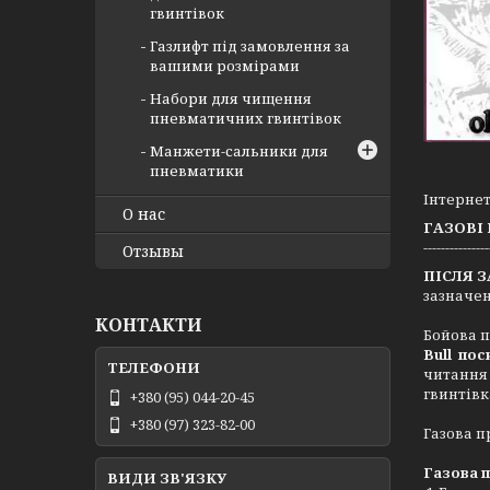
гвинтівок
Газлифт під замовлення за
вашими розмірами
Набори для чищення
пневматичних гвинтівок
Манжети-сальники для
пневматики
Інтерне
О нас
ГАЗОВІ
-------------
Отзывы
ПІСЛЯ 
зазначен
КОНТАКТИ
Бойова п
Bull
пос
читання 
гвинтівк
+380 (95) 044-20-45
+380 (97) 323-82-00
Газова п
Газова п