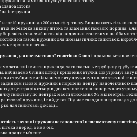
 пружина на гамо блек булоут високого тиску
а шайба штока
на інструкція
У газовій пружині до 200 атмосфер тиску. Вичавлюють тільки спе
нтів небезпека викиду штока та зламання газового поршня. Дл
у бережіть сталевий шток від подряпин сталевими шайбами та т
истики на газові пружини для пневматичних гвинтівок, виробле
ень воронного штока.
пружина для пневматичної гвинтівки Gamo
і правила встановлен
ємо затискні гвинти приклада, затискаємо в струбцину трубу гв
ом, вибиваємо бічний штифт кріплення втулки, що утримує виту
ючи струбцину вивільняємо виту пружину з пневматичної гвинтів
задником газової пружини в поршень центру, наполегливою шай
ою до центрарів отворів для встановлення поперечного утриму
чну гвинтівку по центрах має підтискання 3-5 міліметрів. Техн
ра газової пружини, і вийде газ. Під час складання приклада 
різі для гвинтової фіксації.
тність газової пружини встановленої в пневматичну гвинтівку
 штока вперед, а не в бік.
івка працює м'якше.