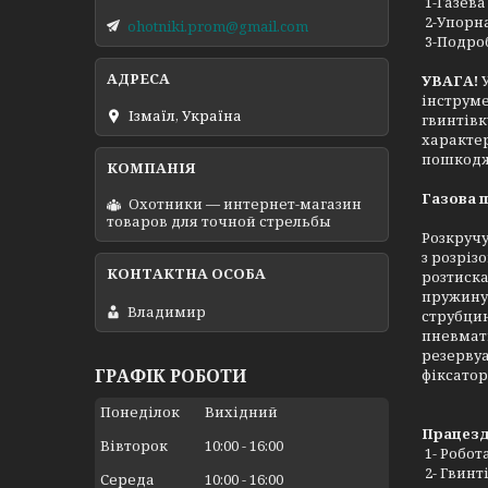
1-Газева
2-Упорн
ohotniki.prom@gmail.com
3-Подроб
УВАГА!
інструме
Ізмаїл, Україна
гвинтівк
характер
пошкодж
Газова 
Охотники — интернет-магазин
товаров для точной стрельбы
Розкручу
з розріз
розтиска
пружину 
Владимир
струбцин
пневмати
резервуа
ГРАФІК РОБОТИ
фіксатор 
Понеділок
Вихідний
Працезда
Вівторок
10:00
16:00
1- Робота
2- Гвинт
Середа
10:00
16:00