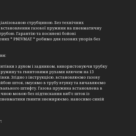
ціалізованою струбциною. Без технічних
я встановлення газової пружини на пневматичну
рубою. Гарантію та посилені бойові
них * PNIVMAT * робимо для газових упорів без
ня:
интівки з дулом і задником, використовуючи трубку
 пружину та гвинтовими рухами ключем на 13
ки. Згідно з інструкцією, встановлюємо газову
бою шток, змусямо в трубу втулку та вичавлюємо
вального штифту. Газова пружина встановлена в
ічною мовою без підтискання виб'є шток із
до пневматики гвинти знежирюємо, наносимо синій
: