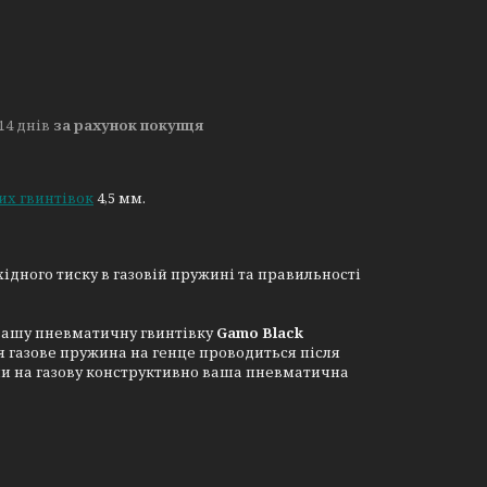
14 днів
за рахунок покупця
их гвинтівок
4,5 мм.
ідного тиску в газовій пружині та правильності
 вашу пневматичну гвинтівку
Gamo Black
я газове пружина на генце проводиться після
ини на газову конструктивно ваша пневматична