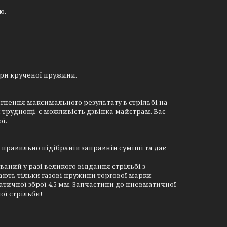
ю.
ари крученої пружини.
сягнення максимального результату в стрільбі на
 труднощі, є можливість дзвінка майстрам. Вас
ї.
правильно підібраній заправній суміші та дає
ний у разі великого віддання стрільбі з
дають тільки газові пружини торгової марки
тичної зброї 4,5 мм. Запчастини до пневматичної
ої стрільби!