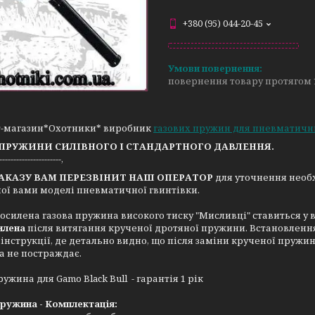
+380 (95) 044-20-45
повернення товару протягом 
т-магазин*Охотники* виробник
газових пружин для пневматичн
 ПРУЖИНИ СИЛІВНОГО І СТАНДАРТНОГО ДАВЛЕННЯ.
------------------------,
ЗАКАЗУ ВАМ ПЕРЕЗВІНИТ НАШ ОПЕРАТОР
для уточнення необх
ої вами моделі пневматичної гвинтівки.
осилена газова пружина високого тиску "Мисливці" ставиться у
илена
після витягання крученої дротяної пружини. Встановленн
інструкції, де детально видно, що після заміни крученої пруж
а не постраждає.
ружина для Gamo Black Bull - гарантія 1 рік
ружина - Комплектація: