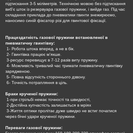
підтискання 3-5 міліметрів. Технічною мовою без підтискання
виб'є шток із резервуара газової пружини, і вийде газ. Під час
складання приклада до пневматики гвинти знежирюємо,
наносимо синій фіксатор різі для гвинтової фіксації.
Працездатність газової пружини встановленої в
пневматичну гвинтівку:
1- Робота штока вперед, а не в бік.
2- Гвинтівка працює м'якше.
3-ресурс перевищує в 7-12 разів виту пружину.
4- Можливість тривалий час тримати пневматичну гвинтівку
зарядженою.
5- Повна відсутність стороннього дзвону.
6- Точність потрапляння в ціль.
Браки крученої пружини:
1-при стрільбі немає точності та швидкості,
2-Достійна купчастість залишається в мріях
3-Життя оптики пролітає дуже швидко не встиг початися
через бічні удари крученої пружини.
Переваги газової пружини: