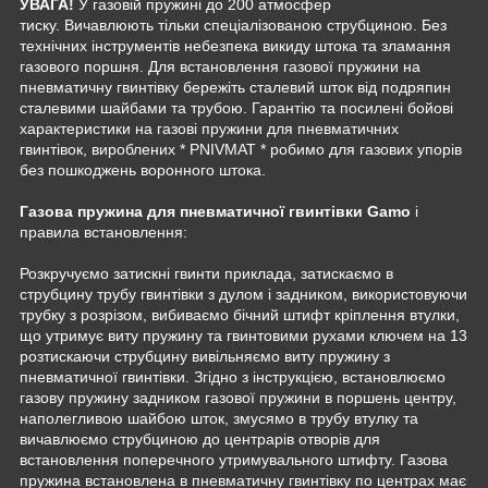
УВАГА!
У газовій пружині до 200 атмосфер
тиску. Вичавлюють тільки спеціалізованою струбциною. Без
технічних інструментів небезпека викиду штока та зламання
газового поршня. Для встановлення газової пружини на
пневматичну гвинтівку бережіть сталевий шток від подряпин
сталевими шайбами та трубою. Гарантію та посилені бойові
характеристики на газові пружини для пневматичних
гвинтівок, вироблених * PNIVMAT * робимо для газових упорів
без пошкоджень воронного штока.
Газова пружина для пневматичної гвинтівки Gamo
і
правила встановлення:
Розкручуємо затискні гвинти приклада, затискаємо в
струбцину трубу гвинтівки з дулом і задником, використовуючи
трубку з розрізом, вибиваємо бічний штифт кріплення втулки,
що утримує виту пружину та гвинтовими рухами ключем на 13
розтискаючи струбцину вивільняємо виту пружину з
пневматичної гвинтівки. Згідно з інструкцією, встановлюємо
газову пружину задником газової пружини в поршень центру,
наполегливою шайбою шток, змусямо в трубу втулку та
вичавлюємо струбциною до центрарів отворів для
встановлення поперечного утримувального штифту. Газова
пружина встановлена в пневматичну гвинтівку по центрах має