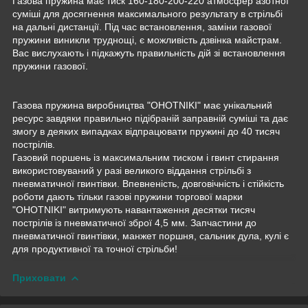
Газова пружина має тиск 160-180-200-220 атмосфер азотної
суміші для досягнення максимального результату в стрільбі
на дальні дистанції. Під час встановлення, заміни газової
пружини виникли труднощі, є можливість дзвінка майстрам.
Вас вислухають і підкажуть правильність дій зі встановлення
пружини газової.
Газова пружина виробництва "OHOTNIKI" має унікальний
ресурс завдяки правильно підібраній заправній суміші та дає
змогу в деяких випадках відпрацювати пружині до 40 тисяч
пострілів.
Газовий поршень із максимальним тиском і гвинт стирання
використовуваний у разі великого віддання стрільбі з
пневматичної гвинтівки. Впевненість, довговічність і стійкість
роботи дають тільки газові пружини торгової марки
"OHOTNIKI" витримують навантаження десятки тисяч
пострілів із пневматичної зброї 4,5 мм. Запчастини до
пневматичної гвинтівки, манжет поршня, сальник дула, кулі є
для продуктивної та точної стрільби!
Приховати