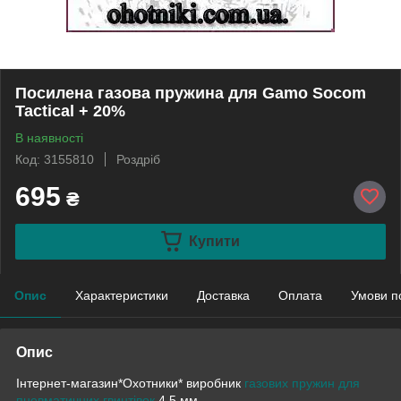
Посилена газова пружина для Gamo Socom
Tactical + 20%
В наявності
Код: 3155810
Роздріб
695
₴
Купити
Опис
Характеристики
Доставка
Оплата
Умови п
Опис
Інтернет-магазин*Охотники* виробник
газових пружин для
пневматичних гвинтівок
4,5 мм.