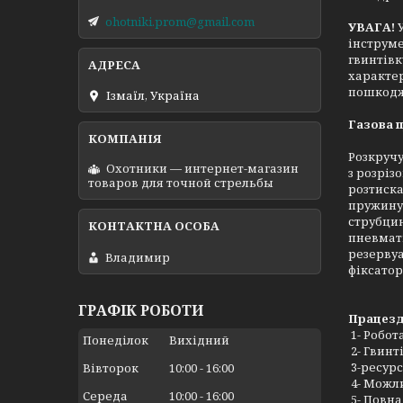
ohotniki.prom@gmail.com
УВАГА!
інструме
гвинтівк
характер
пошкодж
Ізмаїл, Україна
Газова п
Розкручу
Охотники — интернет-магазин
з розріз
товаров для точной стрельбы
розтиска
пружину 
струбцин
пневмати
резервуа
Владимир
фіксатор 
ГРАФІК РОБОТИ
Працезда
1- Робота
Понеділок
Вихідний
2- Гвинт
3-ресурс
Вівторок
10:00
16:00
4- Можл
Середа
10:00
16:00
5- Повна