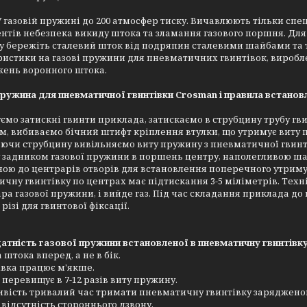
У газовій пружині до 200 атмосфер тиску. Вичавлюють тільки спе
нтів небезпека викиду штока та зламання газового поршня. Дл
у бережіть сталевий шток від подряпин сталевими шайбами та т
истики на газові пружини для пневматичних гвинтівок, виробле
ень воронного штока.
ружина для пневматичної гвинтівки Crosman і правила встанов
ємо затискні гвинти приклада, затискаємо в струбцину трубу гв
ом, вибиваємо бічний штифт кріплення втулки, що утримує виту
ючи струбцину вивільняємо виту пружину з пневматичної гвинтів
задником газової пружини в поршень центру, наполегливою шай
ою до центрарів отворів для встановлення поперечного утриму
чну гвинтівку по центрах має підтискання 3-5 міліметрів. Техн
ра газової пружини, і вийде газ. Під час складання приклада 
різі для гвинтової фіксації.
тність газової пружини встановленої в пневматичну гвинтівку
 штока вперед, а не в бік.
івка працює м'якше.
 перевищує в 7-12 разів виту пружину.
ивість тривалий час тримати пневматичну гвинтівку заряджено
 відсутність стороннього дзвону.