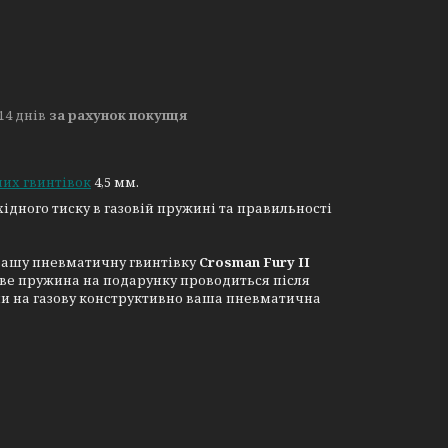
14 днів
за рахунок покупця
их гвинтівок
4,5 мм.
ідного тиску в газовій пружині та правильності
 вашу пневматичну гвинтівку
Crosman Fury II
ове пружина на подарунку проводиться після
ини на газову конструктивно ваша пневматична