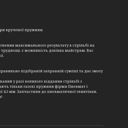
ари крученої пружини.
сягнення максимального результату в стрільбі на
 труднощі, є можливість дзвінка майстрам. Вас
ї.
равильно підібраній заправній суміші та дає змогу
ний у разі великого віддання стрільбі з
дають тільки газові пружини фірми Пневмат і
ї 4,5 мм. Запчастини до пневматичної гвинтівки,
и!