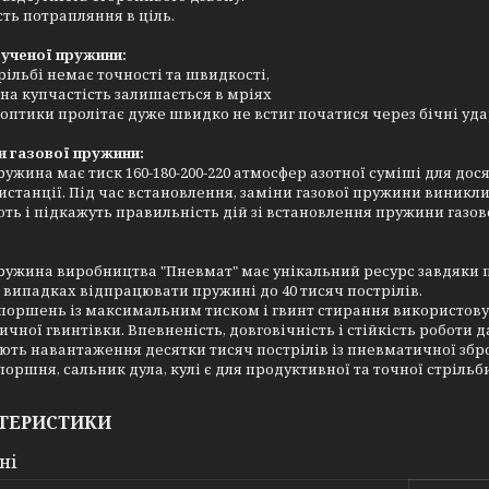
сть потрапляння в ціль.
рученої пружини:
рільбі немає точності та швидкості,
на купчастість залишається в мріях
оптики пролітає дуже швидко не встиг початися через бічні уд
и газової пружини:
ружина має тиск 160-180-200-220 атмосфер азотної суміші для до
истанції. Під час встановлення, заміни газової пружини виникли
ть і підкажуть правильність дій зі встановлення пружини газово
ружина виробництва "Пневмат" має унікальний ресурс завдяки п
 випадках відпрацювати пружині до 40 тисяч пострілів.
поршень із максимальним тиском і гвинт стирання використовува
чної гвинтівки. Впевненість, довговічність і стійкість роботи 
ть навантаження десятки тисяч пострілів із пневматичної збро
оршня, сальник дула, кулі є для продуктивної та точної стрільб
ТЕРИСТИКИ
ні