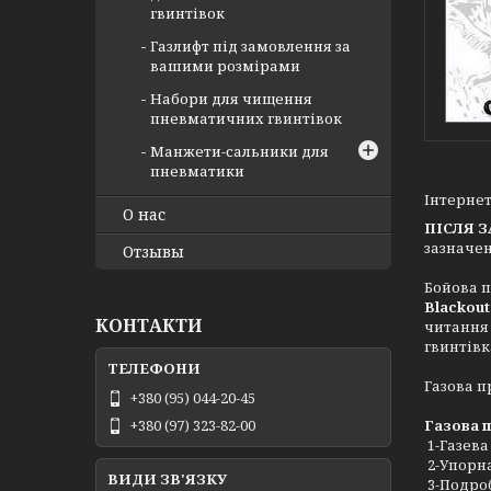
гвинтівок
Газлифт під замовлення за
вашими розмірами
Набори для чищення
пневматичних гвинтівок
Манжети-сальники для
пневматики
Інтерне
О нас
ПІСЛЯ 
зазначен
Отзывы
Бойова п
Blackou
КОНТАКТИ
читання 
гвинтівк
Газова п
+380 (95) 044-20-45
Газова 
+380 (97) 323-82-00
1-Газева
2-Упорн
3-Подроб