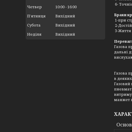
6- Точні
Четвер
10:00
16:00
Браки к
Пʼятниця
Вихідний
1-при ст
Субота
Вихідний
2-Достій
3-Життя 
Неділя
Вихідний
Переваг
Газова п
дальні д
вислухаю
Газова п
в деяких
Газовий 
пневмати
витримую
манжет п
ХАРАК
Основ