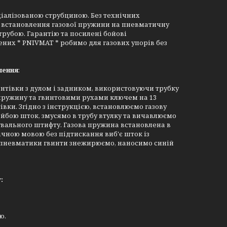
ціалізованою струбциною. Без технічних
я встановлення газової пружини на пневматичну
рубою. Гарантію та посилені бойові
них * PNIVMAT * робимо для газових упорів без
лення
:
интівки з дулом і задником, використовуючи трубку
 пружину та гвинтовими рухами ключем на 13
ки. Згідно з інструкцією, встановлюємо газову
бою шток, змусямо в трубу втулку та вичавлюємо
вального штифту. Газова пружина встановлена в
ічною мовою без підтискання виб'є шток із
до пневматики гвинти знежирюємо, наносимо синій
:
ю.