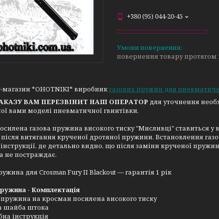
+380 (95) 044-20-45
повернення товару протягом 
т-магазин *OHOTNIKI* виробник
газових пружин для пневматичн
ЗАКАЗУ ВАМ ПЕРЕЗВІНИТ НАШ ОПЕРАТОР
для уточнення необх
ої вами моделі пневматичної гвинтівки.
осилена газова пружина високого тиску "Мисливці" ставиться у
t
після витягання крученої дротяної пружини. Встановлення газ
інструкції, де детально видно, що після заміни крученої пруж
а не постраждає.
ружина для Crosman Fury II Blackout — гарантія 1 рік
пружина - Комплектація
 пружина на кросман посилена високого тиску
а шайба штока
на інструкція