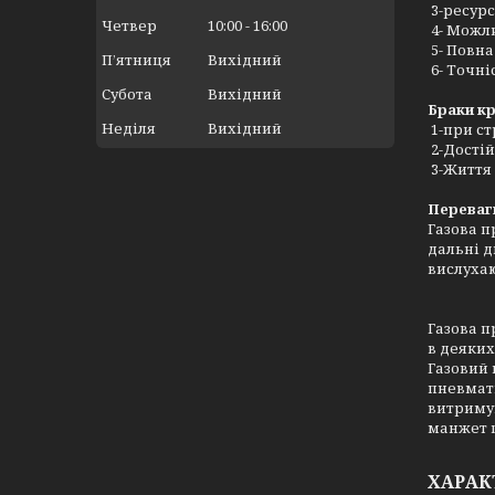
3-ресурс
Четвер
10:00
16:00
4- Можл
5- Повна
Пʼятниця
Вихідний
6- Точні
Субота
Вихідний
Браки к
Неділя
Вихідний
1-при ст
2-Достій
3-Життя 
Переваг
Газова п
дальні д
вислухаю
Газова п
в деяких
Газовий 
пневмати
витримую
манжет п
ХАРАК