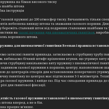
 пружина на біман високого тиску
а шайба штока
на інструкція
У газовій пружині до 200 атмосфер тиску. Вичавлюють тільки спе
нтів небезпека викиду штока та зламання газового поршня. Дл
у бережіть сталевий шток від подряпин сталевими шайбами та т
ристики на
газові пружини для пневматичних гвинтівок
, виробл
ень воронного штока.
ружина для пневматичної гвинтівки Beeman і правила встановл
ємо затискні гвинти приклада, затискаємо в струбцину трубу гв
ом, вибиваємо бічний штифт кріплення втулки, що утримує виту
ючи струбцину вивільняємо виту пружину з пневматичної гвинтів
задником газової пружини в поршень центру, наполегливою шай
ою до центрарів отворів для встановлення поперечного утриму
чну гвинтівку по центрах має підтискання 3-5 міліметрів. Техн
ра газової пружини, і вийде газ. Під час складання приклада 
різі для гвинтової фіксації.
тність газової пружини встановленої в пневматичну гвинтівку
 штока вперед, а не в бік.
івка працює м'якше.