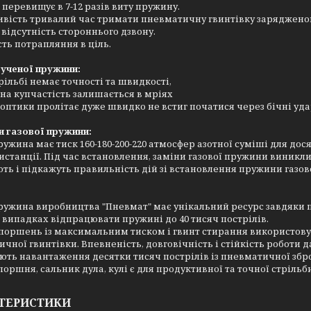
 перевищує в 7-12 разів виту пружину.
ивість тривалий час тримати пневматичну гвинтівку заряджено
 відсутність стороннього дзвону.
сть потрапляння в ціль.
рученої пружини:
рільбі немає точності та швидкості,
на купчастість залишається в мріях
оптики пролітає дуже швидко не встиг початися через бічні уд
и газової пружини:
ружина має тиск 160-180-200-220 атмосфер азотної суміші для до
истанції. Під час встановлення, заміни газової пружини виникли
ть і підкажуть правильність дій зі встановлення пружини газово
ружина виробництва "Пневмат" має унікальний ресурс завдяки п
 випадках відпрацювати пружині до 40 тисяч пострілів.
поршень із максимальним тиском і гвинт стирання використовува
чної гвинтівки. Впевненість, довговічність і стійкість роботи 
ть навантаження десятки тисяч пострілів із пневматичної збро
оршня, сальник дула, кулі є для продуктивної та точної стрільб
ТЕРИСТИКИ