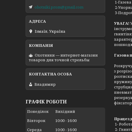
1-Газева
ohotniki.prom@gmail.com
2-Упорн
3-Подроб
УВАГА!
інструме
Ізмаїл, Україна
гвинтівк
характе
пошкодж
Газова п
Охотники — интернет-магазин
товаров для точной стрельбы
Розкручу
з розріз
розтиска
пружину 
Владимир
струбцин
пневмати
резервуа
ГРАФІК РОБОТИ
фіксатор 
Понеділок
Вихідний
Працезда
Вівторок
10:00
16:00
1- Робота
2- Гвинт
Середа
10:00
16:00