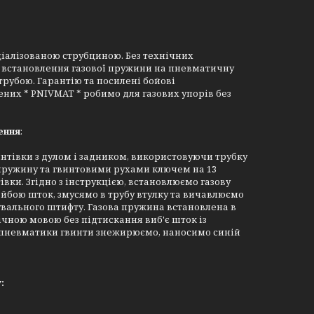
ціалізованою струбциною. Без технічних
я встановлення газової пружини на пневматичну
рубою. Гарантію та посилені бойові
ених * PNIVMAT * робимо для газових упорів без
ення
:
интівки з дулом і задником, використовуючи трубку
 пружину та гвинтовими рухами ключем на 13
ки. Згідно з інструкцією, встановлюємо газову
бою шток, змусямо в трубу втулку та вичавлюємо
вального штифту. Газова пружина встановлена в
ічною мовою без підтискання виб'є шток із
до пневматики гвинти знежирюємо, наносимо синій
: