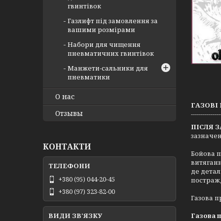
гвинтівок
Газлифт під замовлення за
вашими розмірами
Набори для чищення
пневматичних гвинтівок
Манжети-сальники для
пневматики
О нас
ГАЗОВІ
Отзывы
-------------
ПІСЛЯ 
зазначен
КОНТАКТИ
Бойова п
витяганн
де детал
+380 (95) 044-20-45
постраж
+380 (97) 323-82-00
Газова п
Газова 