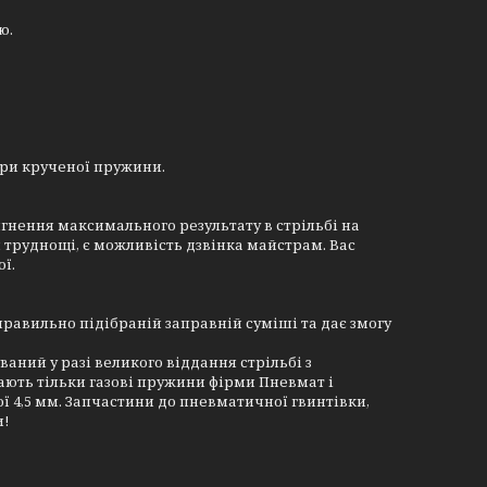
ю.
ари крученої пружини.
сягнення максимального результату в стрільбі на
 труднощі, є можливість дзвінка майстрам. Вас
ї.
равильно підібраній заправній суміші та дає змогу
ний у разі великого віддання стрільбі з
дають тільки газові пружини фірми Пневмат і
ї 4,5 мм. Запчастини до пневматичної гвинтівки,
и!