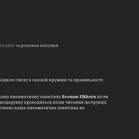
14 днів
за рахунок покупця
ідного тиску в газовій пружині та правильності
 вашу пневматичну гвинтівку
Beeman Elkhorn
після
подарунку проводиться після читання інструкції,
уктивно ваша пневматична гвинтівка не